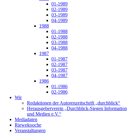
01-1989
02-1989
03-1989
04-1989
1988
01-1988
02-1988
03-1988
04-1988
1987
01-1987
02-1987
03-1987
04-1987
1986
01-1986
02-1986
Wir
Redaktionen der Autorenzeitschrift „durchblick“
Herausgeberverein „Durchblick-Siegen Information
und Medien e.V.“
Mediadaten
Riewekooche
Veranstaltungen