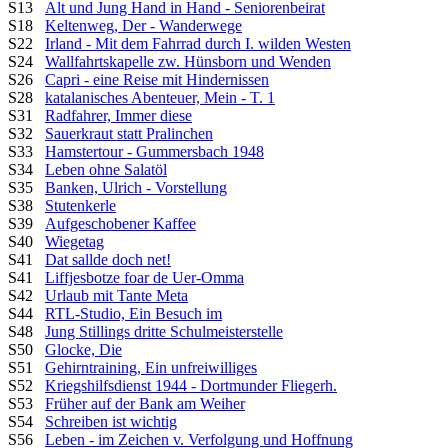
S13
Alt und Jung Hand in Hand - Seniorenbeirat
S18
Keltenweg, Der - Wanderwege
S22
Irland - Mit dem Fahrrad durch I. wilden Westen
S24
Wallfahrtskapelle zw. Hünsborn und Wenden
S26
Capri - eine Reise mit Hindernissen
S28
katalanisches Abenteuer, Mein - T. 1
S31
Radfahrer, Immer diese
S32
Sauerkraut statt Pralinchen
S33
Hamstertour - Gummersbach 1948
S34
Leben ohne Salatöl
S35
Banken, Ulrich - Vorstellung
S38
Stutenkerle
S39
Aufgeschobener Kaffee
S40
Wiegetag
S41
Dat sallde doch net!
S41
Liffjesbotze foar de Uer-Omma
S42
Urlaub mit Tante Meta
S44
RTL-Studio, Ein Besuch im
S48
Jung Stillings dritte Schulmeisterstelle
S50
Glocke, Die
S51
Gehirntraining, Ein unfreiwilliges
S52
Kriegshilfsdienst 1944 - Dortmunder Fliegerh.
S53
Früher auf der Bank am Weiher
S54
Schreiben ist wichtig
S56
Leben - im Zeichen v. Verfolgung und Hoffnung