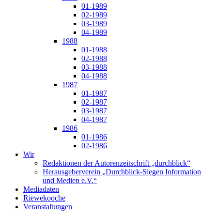
01-1989
02-1989
03-1989
04-1989
1988
01-1988
02-1988
03-1988
04-1988
1987
01-1987
02-1987
03-1987
04-1987
1986
01-1986
02-1986
Wir
Redaktionen der Autorenzeitschrift „durchblick“
Herausgeberverein „Durchblick-Siegen Information
und Medien e.V.“
Mediadaten
Riewekooche
Veranstaltungen