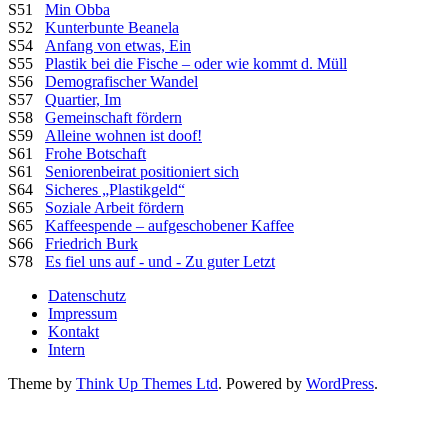
S51
Min Obba
S52
Kunterbunte Beanela
S54
Anfang von etwas, Ein
S55
Plastik bei die Fische – oder wie kommt d. Müll
S56
Demografischer Wandel
S57
Quartier, Im
S58
Gemeinschaft fördern
S59
Alleine wohnen ist doof!
S61
Frohe Botschaft
S61
Seniorenbeirat positioniert sich
S64
Sicheres „Plastikgeld“
S65
Soziale Arbeit fördern
S65
Kaffeespende – aufgeschobener Kaffee
S66
Friedrich Burk
S78
Es fiel uns auf - und - Zu guter Letzt
Datenschutz
Impressum
Kontakt
Intern
Theme by
Think Up Themes Ltd
. Powered by
WordPress
.