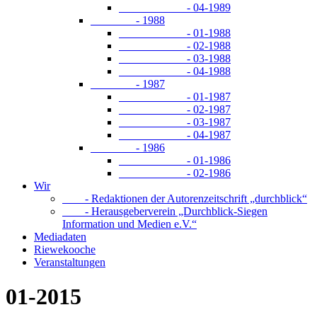
- 04-1989
- 1988
- 01-1988
- 02-1988
- 03-1988
- 04-1988
- 1987
- 01-1987
- 02-1987
- 03-1987
- 04-1987
- 1986
- 01-1986
- 02-1986
Wir
- Redaktionen der Autorenzeitschrift „durchblick“
- Herausgeberverein „Durchblick-Siegen
Information und Medien e.V.“
Mediadaten
Riewekooche
Veranstaltungen
01-2015