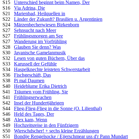
S15
Unterschied beginnt beim Namen, Der
S16
Via Adrina, Die
S21
Marienbad, Heilquellen in
S22
Länder der Zukunft? Brasilien u. Argentinien
S24
Märzenbecherwiesen Birkenborn
S27
Sehnsucht nach Meer
S27
Frühlingsmorgen am See
S27
Wanderung im Vorfrühling
S28
Glauben Sie denn? Was
S30
Javanische Gamelanmusik
S32
Lesen von guten Büchern, Über das
S33
Karussell der Gefühle
S34
Haspelknechte leisteten Schwerstarbeit
S36
Fischgeschäft, Das
S38
Pi mal Daumen
S40
Heideblume Erika Dietrich
S41
Träumen vom Frühling, Sie
S41
Frühlingserwachen
S42
Insel der Hundertjährigen
S44
Flieg-Flieg-Flieg in die Sonne (O. Lilienthal)
S46
Held des Tages, Der
S48
Alex kam, Wenn
S49
Hochzeitsreise in den Fünfzigern
S50
Wierschdscher! + sechs kleine Erzählungen
S51
Bondije Rengelsocke / Ejjerschmear uss d'r Pann Mundart