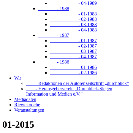
- 04-1989
- 1988
- 01-1988
- 02-1988
- 03-1988
- 04-1988
- 1987
- 01-1987
- 02-1987
- 03-1987
- 04-1987
- 1986
- 01-1986
- 02-1986
Wir
- Redaktionen der Autorenzeitschrift „durchblick“
- Herausgeberverein „Durchblick-Siegen
Information und Medien e.V.“
Mediadaten
Riewekooche
Veranstaltungen
01-2015