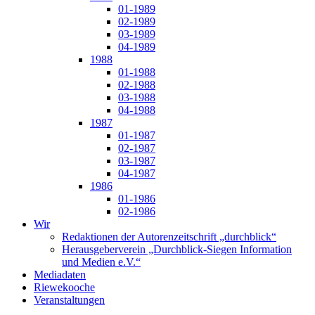
01-1989
02-1989
03-1989
04-1989
1988
01-1988
02-1988
03-1988
04-1988
1987
01-1987
02-1987
03-1987
04-1987
1986
01-1986
02-1986
Wir
Redaktionen der Autorenzeitschrift „durchblick“
Herausgeberverein „Durchblick-Siegen Information
und Medien e.V.“
Mediadaten
Riewekooche
Veranstaltungen