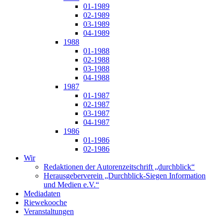
01-1989
02-1989
03-1989
04-1989
1988
01-1988
02-1988
03-1988
04-1988
1987
01-1987
02-1987
03-1987
04-1987
1986
01-1986
02-1986
Wir
Redaktionen der Autorenzeitschrift „durchblick“
Herausgeberverein „Durchblick-Siegen Information
und Medien e.V.“
Mediadaten
Riewekooche
Veranstaltungen