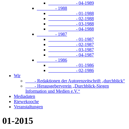
- 04-1989
- 1988
- 01-1988
- 02-1988
- 03-1988
- 04-1988
- 1987
- 01-1987
- 02-1987
- 03-1987
- 04-1987
- 1986
- 01-1986
- 02-1986
Wir
- Redaktionen der Autorenzeitschrift „durchblick“
- Herausgeberverein „Durchblick-Siegen
Information und Medien e.V.“
Mediadaten
Riewekooche
Veranstaltungen
01-2015