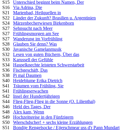
S15
Unterschied beginnt beim Namen, Der
S16
Via Adrina, Die
S21
Marienbad, Heilquellen in
S22
Länder der Zukunft? Brasilien u. Argentinien
S24
Märzenbecherwiesen Birkenborn
S27
Sehnsucht nach Meer
S27
Frühlingsmorgen am See
S27
Wanderung im Vorfrühling
S28
Glauben Sie denn? Was
S30
Javanische Gamelanmusik
S32
Lesen von guten Büchern, Über das
S33
Karussell der Gefühle
S34
Haspelknechte leisteten Schwerstarbeit
S36
Fischgeschäft, Das
S38
Pi mal Daumen
S40
Heideblume Erika Dietrich
S41
Träumen vom Frühling, Sie
S41
Frühlingserwachen
S42
Insel der Hundertjährigen
S44
Flieg-Flieg-Flieg in die Sonne (O. Lilienthal)
S46
Held des Tages, Der
S48
Alex kam, Wenn
S49
Hochzeitsreise in den Fünfzigern
S50
Wierschdscher! + sechs kleine Erzählungen
S51
Bondije Rengelsocke / Ejjerschmear uss d'r Pann Mundart