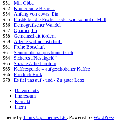
S51
Min Obba
S52
Kunterbunte Beanela
S54
Anfang von etwas, Ein
S55
Plastik bei die Fische – oder wie kommt d. Müll
S56
Demografischer Wandel
S57
Quartier, Im
S58
Gemeinschaft fördern
S59
Alleine wohnen ist doof!
S61
Frohe Botschaft
S61
Seniorenbeirat positioniert sich
S64
Sicheres „Plastikgeld“
S65
Soziale Arbeit fördern
S65
Kaffeespende – aufgeschobener Kaffee
S66
Friedrich Burk
S78
Es fiel uns auf - und - Zu guter Letzt
Datenschutz
Impressum
Kontakt
Intern
Theme by
Think Up Themes Ltd
. Powered by
WordPress
.