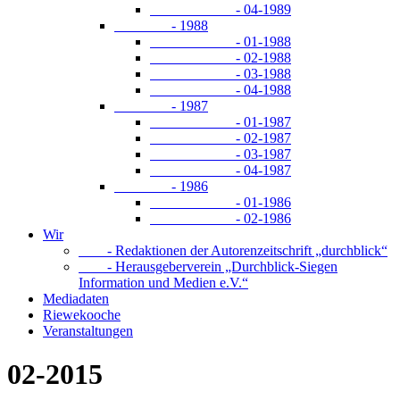
- 04-1989
- 1988
- 01-1988
- 02-1988
- 03-1988
- 04-1988
- 1987
- 01-1987
- 02-1987
- 03-1987
- 04-1987
- 1986
- 01-1986
- 02-1986
Wir
- Redaktionen der Autorenzeitschrift „durchblick“
- Herausgeberverein „Durchblick-Siegen
Information und Medien e.V.“
Mediadaten
Riewekooche
Veranstaltungen
02-2015