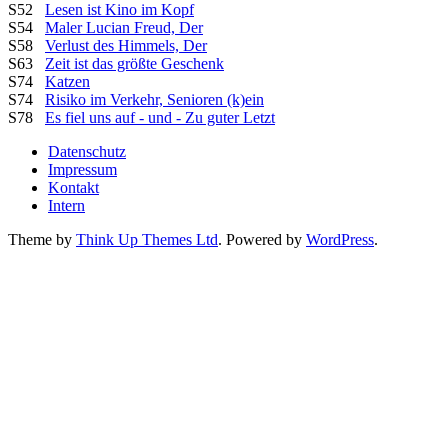
S52
Lesen ist Kino im Kopf
S54
Maler Lucian Freud, Der
S58
Verlust des Himmels, Der
S63
Zeit ist das größte Geschenk
S74
Katzen
S74
Risiko im Verkehr, Senioren (k)ein
S78
Es fiel uns auf - und - Zu guter Letzt
Datenschutz
Impressum
Kontakt
Intern
Theme by
Think Up Themes Ltd
. Powered by
WordPress
.