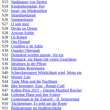
S15
Stadtmauer von Siegen
S18
Kindelsbergpfad, Der
S22
Israel, ein Wiedersehen
S26
Strandspielzeug
S26
Sommertraum
S27
O sole mio!
S28
Decke on Denne
S28
Arwese-Sobbe
S28
Os Robert
S29
Om Flomart
S29
Usspflog a' de Adria
S30
Quartier Oberstadt
S32
Demokrat werden musste, Als ich
S34
Bismarck, ein Mann mit vielen Gesichtern
S36
Idealisten in der Pflege
S39
Flüchtige Begegnung
S40
Schreckgespenst Wirklichkeit wird, Wenn ein
S42
Werner, Lilo
S44
Tante Meta und die Nachbarn
S46
Idee begeistert, Eine - Repair-Café
S47
Kölbis-Preis 2015 – Ehrung Manfred Reichel
S48
Geheime Pläne und ihre Folgen
S49
Gemeinsam in die Zukunft – II. Seniorentag
S50
Trickbetrüger, Es geht um die Rente
S51
Risikogruppe im Straßenverkehr