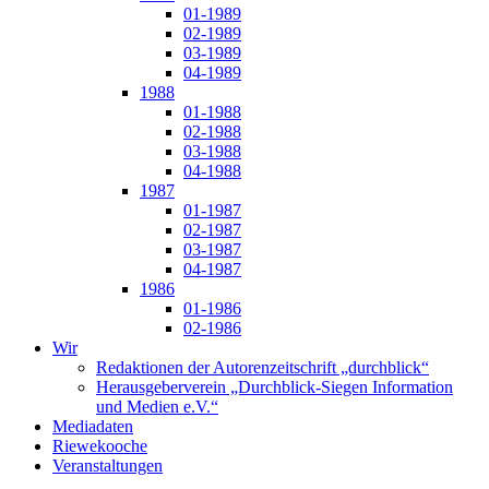
01-1989
02-1989
03-1989
04-1989
1988
01-1988
02-1988
03-1988
04-1988
1987
01-1987
02-1987
03-1987
04-1987
1986
01-1986
02-1986
Wir
Redaktionen der Autorenzeitschrift „durchblick“
Herausgeberverein „Durchblick-Siegen Information
und Medien e.V.“
Mediadaten
Riewekooche
Veranstaltungen