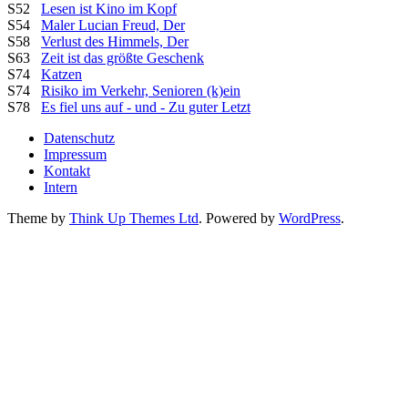
S52
Lesen ist Kino im Kopf
S54
Maler Lucian Freud, Der
S58
Verlust des Himmels, Der
S63
Zeit ist das größte Geschenk
S74
Katzen
S74
Risiko im Verkehr, Senioren (k)ein
S78
Es fiel uns auf - und - Zu guter Letzt
Datenschutz
Impressum
Kontakt
Intern
Theme by
Think Up Themes Ltd
. Powered by
WordPress
.