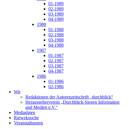
01-1989
02-1989
03-1989
04-1989
1988
01-1988
02-1988
03-1988
04-1988
1987
01-1987
02-1987
03-1987
04-1987
1986
01-1986
02-1986
Wir
Redaktionen der Autorenzeitschrift „durchblick“
Herausgeberverein „Durchblick-Siegen Information
und Medien e.V.“
Mediadaten
Riewekooche
Veranstaltungen