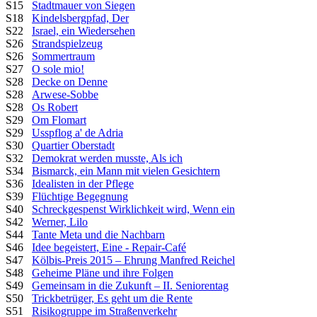
S15
Stadtmauer von Siegen
S18
Kindelsbergpfad, Der
S22
Israel, ein Wiedersehen
S26
Strandspielzeug
S26
Sommertraum
S27
O sole mio!
S28
Decke on Denne
S28
Arwese-Sobbe
S28
Os Robert
S29
Om Flomart
S29
Usspflog a' de Adria
S30
Quartier Oberstadt
S32
Demokrat werden musste, Als ich
S34
Bismarck, ein Mann mit vielen Gesichtern
S36
Idealisten in der Pflege
S39
Flüchtige Begegnung
S40
Schreckgespenst Wirklichkeit wird, Wenn ein
S42
Werner, Lilo
S44
Tante Meta und die Nachbarn
S46
Idee begeistert, Eine - Repair-Café
S47
Kölbis-Preis 2015 – Ehrung Manfred Reichel
S48
Geheime Pläne und ihre Folgen
S49
Gemeinsam in die Zukunft – II. Seniorentag
S50
Trickbetrüger, Es geht um die Rente
S51
Risikogruppe im Straßenverkehr