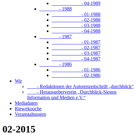
- 04-1989
- 1988
- 01-1988
- 02-1988
- 03-1988
- 04-1988
- 1987
- 01-1987
- 02-1987
- 03-1987
- 04-1987
- 1986
- 01-1986
- 02-1986
Wir
- Redaktionen der Autorenzeitschrift „durchblick“
- Herausgeberverein „Durchblick-Siegen
Information und Medien e.V.“
Mediadaten
Riewekooche
Veranstaltungen
02-2015