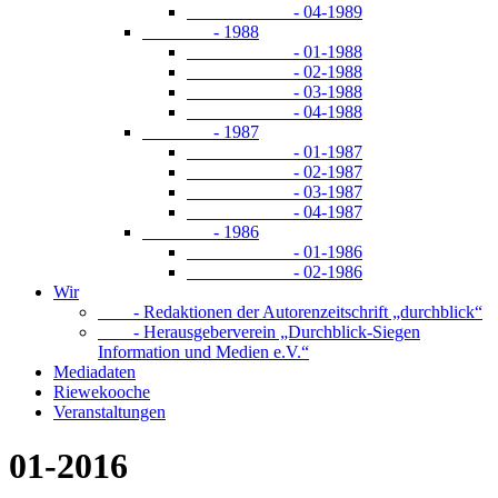
- 04-1989
- 1988
- 01-1988
- 02-1988
- 03-1988
- 04-1988
- 1987
- 01-1987
- 02-1987
- 03-1987
- 04-1987
- 1986
- 01-1986
- 02-1986
Wir
- Redaktionen der Autorenzeitschrift „durchblick“
- Herausgeberverein „Durchblick-Siegen
Information und Medien e.V.“
Mediadaten
Riewekooche
Veranstaltungen
01-2016