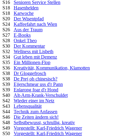
S16
Senioren Service Stellen
S18
Hasenhelden
S18
Karwoche
S20
Der Wisentpfad
S24
Kaffeefahrt nach Wien
S26
Aus der Traum
S27
E-Books
S28
Onkel Theo
S30
Der Kommentar
S32
Wellness mit Lisbeth
S34
Gut leben mit Demenz
S35
Ein Millionen-Flop
S36
Kreativität, Kommunikation, Klamotten
S38
Dr Gloggefrosch
S38
De Prej ob chinesisch?
S39
Ejjerschmear uss d'r Pann
S39
Enlarong foar d'r Hond
S40
Alt-Arm-Krank-Verschuldet
S42
Wieder einer im Netz
S43
Lebensqualität
S44
Technik zum Anfassen
S46
Die Zeiten ändern sich!
S48
Selbstbewusst, schrullig, kreativ
S49
Vorgestellt: Karl-Friedrich Wagener
S50
Vorgestellt: Karl-Friedrich Wagener