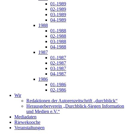
01-1989
02-1989
03-1989
04-1989
1988
01-1988
02-1988
03-1988
04-1988
1987
01-1987
02-1987
03-1987
04-1987
1986
01-1986
02-1986
Wir
Redaktionen der Autorenzeitschrift „durchblick“
Herausgeberverein „Durchblick-Siegen Information
und Medien e.V.“
Mediadaten
Riewekooche
Veranstaltungen