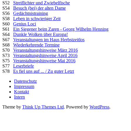
S52
Streiflichter und Zwiebelfische
S54
Besuch (bei) der alten Dame
S56
Gedächtnistraining
S58
Leben in schwieriger Zeit
S60
Genius Loci
S61
Ein Siegener beim Zaren - Georg Wilhelm Henning
S64
Dunkle Wolken über Europa!
S67
Veranstaltungen im Haus Herbstzeitlos
S68
Wiederkehrende Termine
S70
Veranstaltungshinweise März 2016
S73
Veranstaltungshinweise April 2016
S75
Veranstaltungshinweise Mai 2016
S77
Leserbriefe
S78
Es fiel uns auf ... / Zu guter Letzt
Datenschutz
Impressum
Kontakt
Intern
Theme by
Think Up Themes Ltd
. Powered by
WordPress
.