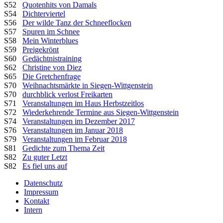
S52
Quotenhits von Damals
S54
Dichterviertel
S56
Der wilde Tanz der Schneeflocken
S57
Spuren im Schnee
S58
Mein Winterblues
S59
Preigekrönt
S60
Gedächtnistraining
S62
Christine von Diez
S65
Die Gretchenfrage
S70
Weihnachtsmärkte in Siegen-Wittgenstein
S70
durchblick verlost Freikarten
S71
Veranstaltungen im Haus Herbstzeitlos
S72
Wiederkehrende Termine aus Siegen-Wittgenstein
S74
Veranstaltungen im Dezember 2017
S76
Veranstaltungen im Januar 2018
S79
Veranstaltungen im Februar 2018
S81
Gedichte zum Thema Zeit
S82
Zu guter Letzt
S82
Es fiel uns auf
Datenschutz
Impressum
Kontakt
Intern