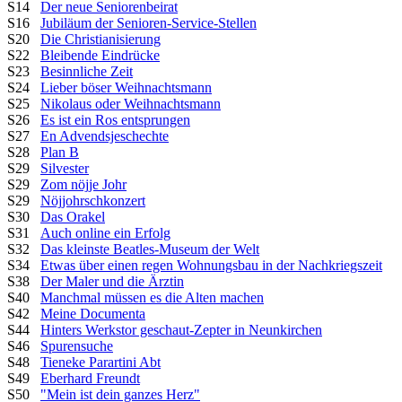
S14
Der neue Seniorenbeirat
S16
Jubiläum der Senioren-Service-Stellen
S20
Die Christianisierung
S22
Bleibende Eindrücke
S23
Besinnliche Zeit
S24
Lieber böser Weihnachtsmann
S25
Nikolaus oder Weihnachtsmann
S26
Es ist ein Ros entsprungen
S27
En Advendsjeschechte
S28
Plan B
S29
Silvester
S29
Zom nöjje Johr
S29
Nöjjohrschkonzert
S30
Das Orakel
S31
Auch online ein Erfolg
S32
Das kleinste Beatles-Museum der Welt
S34
Etwas über einen regen Wohnungsbau in der Nachkriegszeit
S38
Der Maler und die Ärztin
S40
Manchmal müssen es die Alten machen
S42
Meine Documenta
S44
Hinters Werkstor geschaut-Zepter in Neunkirchen
S46
Spurensuche
S48
Tieneke Parartini Abt
S49
Eberhard Freundt
S50
"Mein ist dein ganzes Herz"