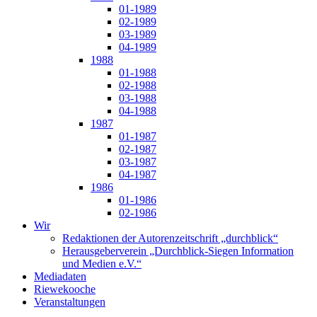
01-1989
02-1989
03-1989
04-1989
1988
01-1988
02-1988
03-1988
04-1988
1987
01-1987
02-1987
03-1987
04-1987
1986
01-1986
02-1986
Wir
Redaktionen der Autorenzeitschrift „durchblick“
Herausgeberverein „Durchblick-Siegen Information
und Medien e.V.“
Mediadaten
Riewekooche
Veranstaltungen