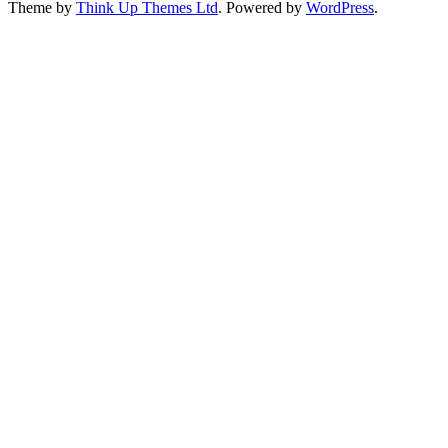
Theme by
Think Up Themes Ltd
. Powered by
WordPress
.