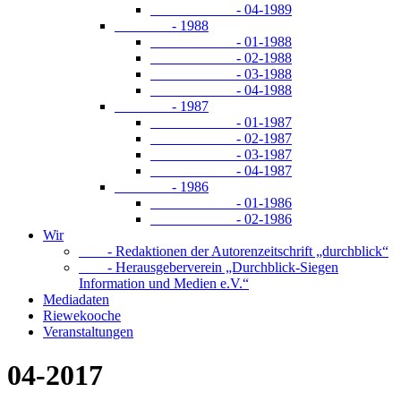
- 04-1989
- 1988
- 01-1988
- 02-1988
- 03-1988
- 04-1988
- 1987
- 01-1987
- 02-1987
- 03-1987
- 04-1987
- 1986
- 01-1986
- 02-1986
Wir
- Redaktionen der Autorenzeitschrift „durchblick“
- Herausgeberverein „Durchblick-Siegen
Information und Medien e.V.“
Mediadaten
Riewekooche
Veranstaltungen
04-2017