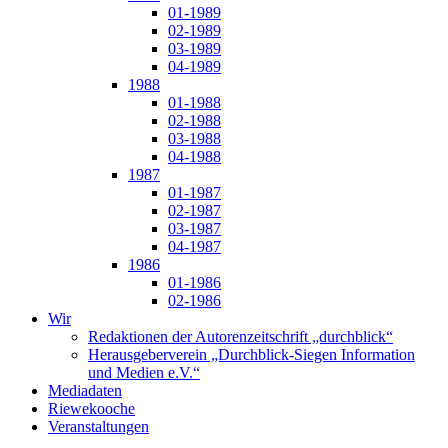
01-1989
02-1989
03-1989
04-1989
1988
01-1988
02-1988
03-1988
04-1988
1987
01-1987
02-1987
03-1987
04-1987
1986
01-1986
02-1986
Wir
Redaktionen der Autorenzeitschrift „durchblick“
Herausgeberverein „Durchblick-Siegen Information
und Medien e.V.“
Mediadaten
Riewekooche
Veranstaltungen