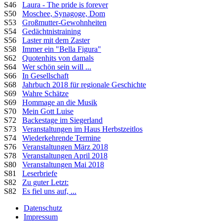
S46
Laura - The pride is forever
S50
Moschee, Synagoge, Dom
S53
Großmutter-Gewohnheiten
S54
Gedächtnistraining
S56
Laster mit dem Zaster
S58
Immer ein "Bella Figura"
S62
Quotenhits von damals
S64
Wer schön sein will ...
S66
In Gesellschaft
S68
Jahrbuch 2018 für regionale Geschichte
S69
Wahre Schätze
S69
Hommage an die Musik
S70
Mein Gott Luise
S72
Backestage im Siegerland
S73
Veranstaltungen im Haus Herbstzeitlos
S74
Wiederkehrende Termine
S76
Veranstaltungen März 2018
S78
Veranstaltungen April 2018
S80
Veranstaltungen Mai 2018
S81
Leserbriefe
S82
Zu guter Letzt:
S82
Es fiel uns auf, ...
Datenschutz
Impressum