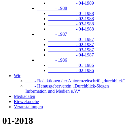
- 04-1989
- 1988
- 01-1988
- 02-1988
- 03-1988
- 04-1988
- 1987
- 01-1987
- 02-1987
- 03-1987
- 04-1987
- 1986
- 01-1986
- 02-1986
Wir
- Redaktionen der Autorenzeitschrift „durchblick“
- Herausgeberverein „Durchblick-Siegen
Information und Medien e.V.“
Mediadaten
Riewekooche
Veranstaltungen
01-2018