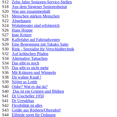
S12
Zehn Jahre Senioren-Service-Stellen
S18
Aus dem Siegener Seniorenbeirat
S20
Was uns zusammenhält
S21
Menschen stärken Menschen
S22
Abgehauen
S24
Wohnberater sind erfolgreich
S26
Hans Hoppe
S27
Inge Kritzer
S28
Kaffefahrt auf Fahrradwegen
S29
Eine Begegnung mit Takako Saito
S30
Rink - Spezialist für Verschlußtechnik
S32
Auf keltischen Pfaden
S34
Alternative Tatsachen
S34
Das gibt es noch
S35
Das gibt es nicht mehr
S36
Mit Kränzen und Wimpeln
S38
Dä wahne Knall !
S39
Nöjjet us Lettfe
S40
Onke? Wat es dat da?
S40
Das ist ein Grünen und Blühen
S41
Dr Usscheller 1950
S41
Dr Uersdrhas
S42
Flexibilität ist alles
S43
Grüße aus Rödgen/Obersdorf
S44
Elfriede sorgt für Ordnung