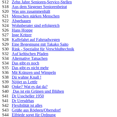
S12
Zehn Jahre Senioren-Service-Stellen
S18
Aus dem Siegener Seniorenbeirat
S20
Was uns zusammenhält
S21
Menschen stärken Menschen
S22
Abgehauen
S24
Wohnberater sind erfolgreich
S26
Hans Hoppe
S27
Inge Kritzer
S28
Kaffefahrt auf Fahrradwegen
S29
Eine Begegnung mit Takako Saito
S30
Rink - Spezialist für Verschlußtechnik
S32
Auf keltischen Pfaden
S34
Alternative Tatsachen
S34
Das gibt es noch
S35
Das gibt es nicht mehr
S36
Mit Kränzen und Wimpeln
S38
Dä wahne Knall !
S39
Nöjjet us Lettfe
S40
Onke? Wat es dat da?
S40
Das ist ein Grünen und Blühen
S41
Dr Usscheller 1950
S41
Dr Uersdrhas
S42
Flexibilität ist alles
S43
Grüße aus Rödgen/Obersdorf
S44
Elfriede sorgt für Ordnung