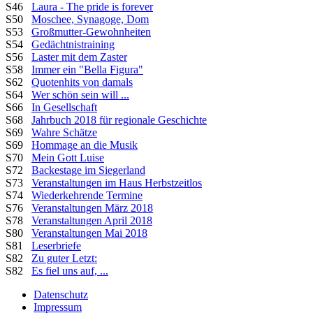
S46
Laura - The pride is forever
S50
Moschee, Synagoge, Dom
S53
Großmutter-Gewohnheiten
S54
Gedächtnistraining
S56
Laster mit dem Zaster
S58
Immer ein "Bella Figura"
S62
Quotenhits von damals
S64
Wer schön sein will ...
S66
In Gesellschaft
S68
Jahrbuch 2018 für regionale Geschichte
S69
Wahre Schätze
S69
Hommage an die Musik
S70
Mein Gott Luise
S72
Backestage im Siegerland
S73
Veranstaltungen im Haus Herbstzeitlos
S74
Wiederkehrende Termine
S76
Veranstaltungen März 2018
S78
Veranstaltungen April 2018
S80
Veranstaltungen Mai 2018
S81
Leserbriefe
S82
Zu guter Letzt:
S82
Es fiel uns auf, ...
Datenschutz
Impressum