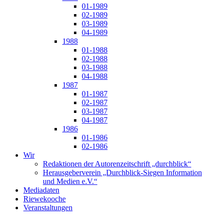
01-1989
02-1989
03-1989
04-1989
1988
01-1988
02-1988
03-1988
04-1988
1987
01-1987
02-1987
03-1987
04-1987
1986
01-1986
02-1986
Wir
Redaktionen der Autorenzeitschrift „durchblick“
Herausgeberverein „Durchblick-Siegen Information
und Medien e.V.“
Mediadaten
Riewekooche
Veranstaltungen