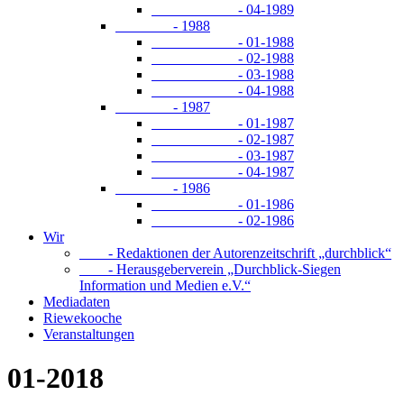
- 04-1989
- 1988
- 01-1988
- 02-1988
- 03-1988
- 04-1988
- 1987
- 01-1987
- 02-1987
- 03-1987
- 04-1987
- 1986
- 01-1986
- 02-1986
Wir
- Redaktionen der Autorenzeitschrift „durchblick“
- Herausgeberverein „Durchblick-Siegen
Information und Medien e.V.“
Mediadaten
Riewekooche
Veranstaltungen
01-2018