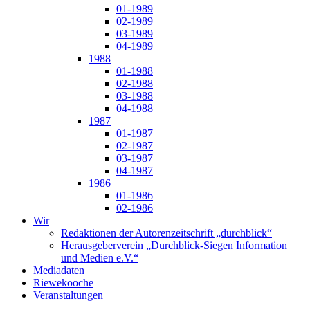
01-1989
02-1989
03-1989
04-1989
1988
01-1988
02-1988
03-1988
04-1988
1987
01-1987
02-1987
03-1987
04-1987
1986
01-1986
02-1986
Wir
Redaktionen der Autorenzeitschrift „durchblick“
Herausgeberverein „Durchblick-Siegen Information
und Medien e.V.“
Mediadaten
Riewekooche
Veranstaltungen