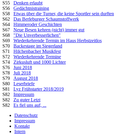
S55
Denken erlaubt
S56
Gedächtnistraining
S58
Etwas über die Turner, die keine Sportler sein durften
S62
Das Berleburger Schaumstoffwerk
S64
Himmeroder Geschichten
S67
Neue Besen kehren (nicht) immer gut
S68
"Die Unverbesserlichen"
S69
Wiederkehrende Termin im Haus Herbstzeitlos
S70
Backestage im Siegerland
S71
Hilchenbacher Musikfest
S72
Wiederkehrende Termine
S74
Zirkusluft und 1000 Lichter
S76
Juni 2018
S78
Juli 2018
S79
August 2018
S80
Leserbriefe
S81
Lyz Frühstarter 2018/2019
S82
Impressum
S82
Zu guter Letzt
S82
Es fiel uns auf, ...
Datenschutz
Impressum
Kontakt
Intern