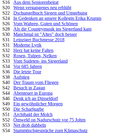
S16
Aus dem Seniorenbeirat
S20
Wenn vergangenes neu erblüht
S22
Dschungelbuch Siegen und Umgebung
S24
In Gedenken an unsere Kollegin Erika Krumm
S26
Vom Wahren, Guten und Schönen
S28
Als die Countrymusik ins Siegerland kam
S30
Manchmal ist "Altes" doch besser
S31
Leipziger Buchmesse 2018
S31
Moderne Lyrik
S32
Herz hat keine Falten
S32
Rosen, Tulpen, Nelken
S33
Vom Sudeten- ins Siegerland
S34
Vor 685 Jahren
S36
Die letzte Tour
S38
Aufstieg
S40
Der Traum vom Fliegen
S42
Besuch in Zagan
S44
Abenteuer in Europa
S46
Denk ich an Düsseldorf
S49
Ein gewöhnlicher Morgen
S50
Die Scharfgarbe
S51
Archibald der Molch
S52
Ömweld on Nadurschutz vor 75 Johrn
S53
Net drob dabbeln
S54
Stammtischgespräche zum Klimaschutz