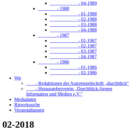
- 04-1989
- 1988
- 01-1988
- 02-1988
- 03-1988
- 04-1988
- 1987
- 01-1987
- 02-1987
- 03-1987
- 04-1987
- 1986
- 01-1986
- 02-1986
Wir
- Redaktionen der Autorenzeitschrift „durchblick“
- Herausgeberverein „Durchblick-Siegen
Information und Medien e.V.“
Mediadaten
Riewekooche
Veranstaltungen
02-2018