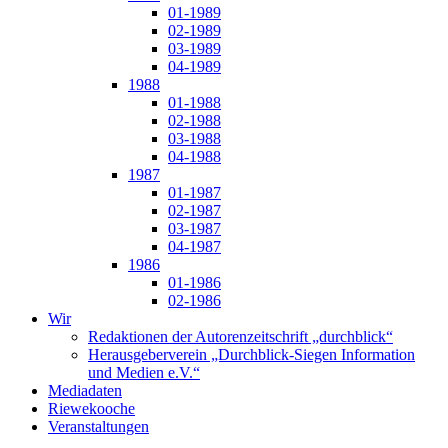
01-1989
02-1989
03-1989
04-1989
1988
01-1988
02-1988
03-1988
04-1988
1987
01-1987
02-1987
03-1987
04-1987
1986
01-1986
02-1986
Wir
Redaktionen der Autorenzeitschrift „durchblick“
Herausgeberverein „Durchblick-Siegen Information
und Medien e.V.“
Mediadaten
Riewekooche
Veranstaltungen