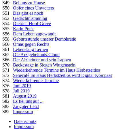
S49
Bei uns zu Hause
S50
Opfer eines Unwetters
S51
Das gibt es noch
S52
Gedächtnistraining
S54
Dietrich Hoof-Greve
S55
Karin Puck
S56
Dem Leben zugewandt
S58
Geburtsstunde unserer Demokratie
S60
Omas gegen Rechts
S61
Lebenslang Lernen
S62
Die Arztgeheimnis-Cloud
S66
Der Alzheimer und sein Lappen
S70
Backestage in Siegen Wittgenstein
S71
Wiederkehrende Termine im Haus Herbstzeitlos
S72
Senecafé im Haus Herbstzeitlos wird Digital-Kompass
S74
Wiederkehrende Termine
S76
Juni 2019
S78
Juli 2019
S81
August 2019
S82
Es fiel uns auf ...
S82
Zu guter Letzt
S82
Impressum
Datenschutz
Impressum