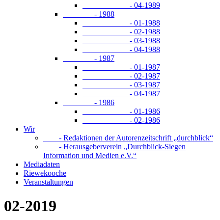
- 04-1989
- 1988
- 01-1988
- 02-1988
- 03-1988
- 04-1988
- 1987
- 01-1987
- 02-1987
- 03-1987
- 04-1987
- 1986
- 01-1986
- 02-1986
Wir
- Redaktionen der Autorenzeitschrift „durchblick“
- Herausgeberverein „Durchblick-Siegen
Information und Medien e.V.“
Mediadaten
Riewekooche
Veranstaltungen
02-2019