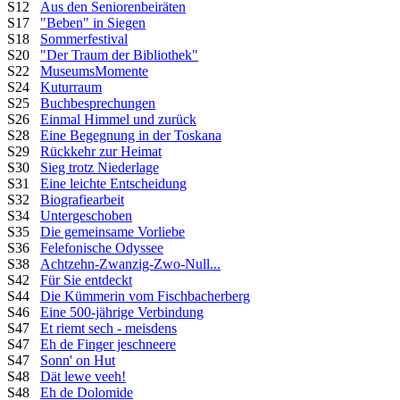
S12
Aus den Seniorenbeiräten
S17
"Beben" in Siegen
S18
Sommerfestival
S20
"Der Traum der Bibliothek"
S22
MuseumsMomente
S24
Kuturraum
S25
Buchbesprechungen
S26
Einmal Himmel und zurück
S28
Eine Begegnung in der Toskana
S29
Rückkehr zur Heimat
S30
Sieg trotz Niederlage
S31
Eine leichte Entscheidung
S32
Biografiearbeit
S34
Untergeschoben
S35
Die gemeinsame Vorliebe
S36
Felefonische Odyssee
S38
Achtzehn-Zwanzig-Zwo-Null...
S42
Für Sie entdeckt
S44
Die Kümmerin vom Fischbacherberg
S46
Eine 500-jährige Verbindung
S47
Et riemt sech - meisdens
S47
Eh de Finger jeschneere
S47
Sonn' on Hut
S48
Dät lewe veeh!
S48
Eh de Dolomide