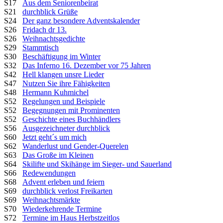
S17
Aus dem Seniorenbeirat
S21
durchblick Grüße
S24
Der ganz besondere Adventskalender
S26
Fridach dr 13.
S26
Weihnachtsgedichte
S29
Stammtisch
S30
Beschäftigung im Winter
S32
Das Inferno 16. Dezember vor 75 Jahren
S42
Hell klangen unsre Lieder
S47
Nutzen Sie ihre Fähigkeiten
S48
Hermann Kuhmichel
S52
Regelungen und Beispiele
S52
Begegnungen mit Prominenten
S52
Geschichte eines Buchhändlers
S56
Ausgezeichneter durchblick
S60
Jetzt geht´s um mich
S62
Wanderlust und Gender-Querelen
S63
Das Große im Kleinen
S64
Skilifte und Skihänge im Sieger- und Sauerland
S66
Redewendungen
S68
Advent erleben und feiern
S69
durchblick verlost Freikarten
S69
Weihnachtsmärkte
S70
Wiederkehrende Termine
S72
Termine im Haus Herbstzeitlos