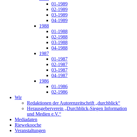
01-1989
02-1989
03-1989
04-1989
1988
01-1988
02-1988
03-1988
04-1988
1987
01-1987
02-1987
03-1987
04-1987
1986
01-1986
02-1986
Wir
Redaktionen der Autorenzeitschrift „durchblick“
Herausgeberverein „Durchblick-Siegen Information
und Medien e.V.“
Mediadaten
Riewekooche
Veranstaltungen