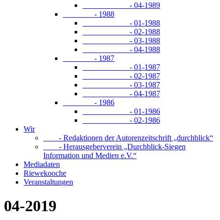
- 04-1989
- 1988
- 01-1988
- 02-1988
- 03-1988
- 04-1988
- 1987
- 01-1987
- 02-1987
- 03-1987
- 04-1987
- 1986
- 01-1986
- 02-1986
Wir
- Redaktionen der Autorenzeitschrift „durchblick“
- Herausgeberverein „Durchblick-Siegen
Information und Medien e.V.“
Mediadaten
Riewekooche
Veranstaltungen
04-2019