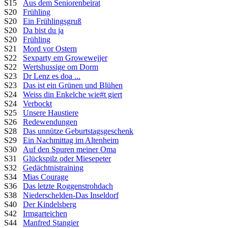
S15
Aus dem Seniorenbeirat
S20
Frühling
S20
Ein Frühlingsgruß
S20
Da bist du ja
S20
Frühling
S21
Mord vor Ostern
S22
Sexparty em Growewejjer
S22
Wertshussige om Dorm
S23
Dr Lenz es doa ...
S23
Das ist ein Grünen und Blühen
S24
Weiss din Enkelche wie#t giert
S24
Verbockt
S25
Unsere Haustiere
S26
Redewendungen
S28
Das unnütze Geburtstagsgeschenk
S29
Ein Nachmittag im Altenheim
S30
Auf den Spuren meiner Oma
S31
Glückspilz oder Miesepeter
S32
Gedächtnistraining
S34
Mias Courage
S36
Das letzte Roggenstrohdach
S38
Niederschelden-Das Inseldorf
S40
Der Kindelsberg
S42
Irmgarteichen
S44
Manfred Stangier