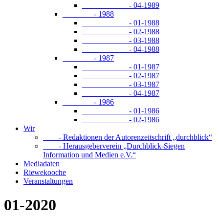
- 04-1989
- 1988
- 01-1988
- 02-1988
- 03-1988
- 04-1988
- 1987
- 01-1987
- 02-1987
- 03-1987
- 04-1987
- 1986
- 01-1986
- 02-1986
Wir
- Redaktionen der Autorenzeitschrift „durchblick“
- Herausgeberverein „Durchblick-Siegen
Information und Medien e.V.“
Mediadaten
Riewekooche
Veranstaltungen
01-2020