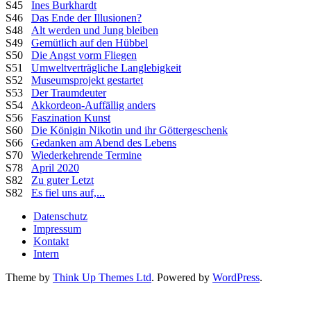
S45
Ines Burkhardt
S46
Das Ende der Illusionen?
S48
Alt werden und Jung bleiben
S49
Gemütlich auf den Hübbel
S50
Die Angst vorm Fliegen
S51
Umweltverträgliche Langlebigkeit
S52
Museumsprojekt gestartet
S53
Der Traumdeuter
S54
Akkordeon-Auffällig anders
S56
Faszination Kunst
S60
Die Königin Nikotin und ihr Göttergeschenk
S66
Gedanken am Abend des Lebens
S70
Wiederkehrende Termine
S78
April 2020
S82
Zu guter Letzt
S82
Es fiel uns auf,...
Datenschutz
Impressum
Kontakt
Intern
Theme by
Think Up Themes Ltd
. Powered by
WordPress
.