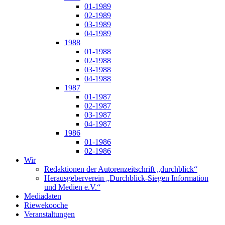
01-1989
02-1989
03-1989
04-1989
1988
01-1988
02-1988
03-1988
04-1988
1987
01-1987
02-1987
03-1987
04-1987
1986
01-1986
02-1986
Wir
Redaktionen der Autorenzeitschrift „durchblick“
Herausgeberverein „Durchblick-Siegen Information
und Medien e.V.“
Mediadaten
Riewekooche
Veranstaltungen