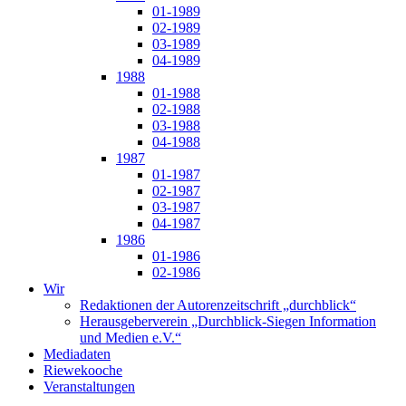
01-1989
02-1989
03-1989
04-1989
1988
01-1988
02-1988
03-1988
04-1988
1987
01-1987
02-1987
03-1987
04-1987
1986
01-1986
02-1986
Wir
Redaktionen der Autorenzeitschrift „durchblick“
Herausgeberverein „Durchblick-Siegen Information
und Medien e.V.“
Mediadaten
Riewekooche
Veranstaltungen