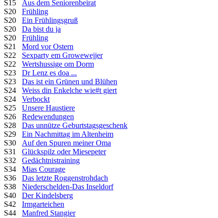
S15
Aus dem Seniorenbeirat
S20
Frühling
S20
Ein Frühlingsgruß
S20
Da bist du ja
S20
Frühling
S21
Mord vor Ostern
S22
Sexparty em Growewejjer
S22
Wertshussige om Dorm
S23
Dr Lenz es doa ...
S23
Das ist ein Grünen und Blühen
S24
Weiss din Enkelche wie#t giert
S24
Verbockt
S25
Unsere Haustiere
S26
Redewendungen
S28
Das unnütze Geburtstagsgeschenk
S29
Ein Nachmittag im Altenheim
S30
Auf den Spuren meiner Oma
S31
Glückspilz oder Miesepeter
S32
Gedächtnistraining
S34
Mias Courage
S36
Das letzte Roggenstrohdach
S38
Niederschelden-Das Inseldorf
S40
Der Kindelsberg
S42
Irmgarteichen
S44
Manfred Stangier