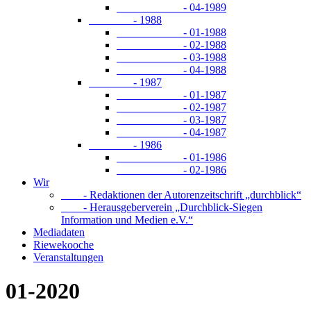
- 04-1989
- 1988
- 01-1988
- 02-1988
- 03-1988
- 04-1988
- 1987
- 01-1987
- 02-1987
- 03-1987
- 04-1987
- 1986
- 01-1986
- 02-1986
Wir
- Redaktionen der Autorenzeitschrift „durchblick“
- Herausgeberverein „Durchblick-Siegen
Information und Medien e.V.“
Mediadaten
Riewekooche
Veranstaltungen
01-2020