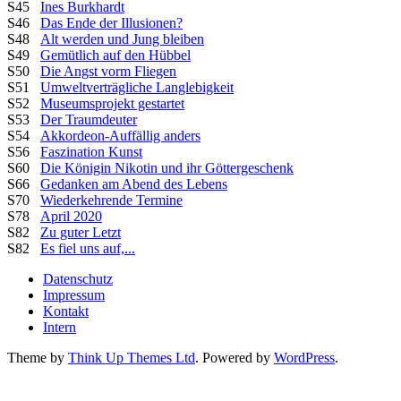
S45
Ines Burkhardt
S46
Das Ende der Illusionen?
S48
Alt werden und Jung bleiben
S49
Gemütlich auf den Hübbel
S50
Die Angst vorm Fliegen
S51
Umweltverträgliche Langlebigkeit
S52
Museumsprojekt gestartet
S53
Der Traumdeuter
S54
Akkordeon-Auffällig anders
S56
Faszination Kunst
S60
Die Königin Nikotin und ihr Göttergeschenk
S66
Gedanken am Abend des Lebens
S70
Wiederkehrende Termine
S78
April 2020
S82
Zu guter Letzt
S82
Es fiel uns auf,...
Datenschutz
Impressum
Kontakt
Intern
Theme by
Think Up Themes Ltd
. Powered by
WordPress
.