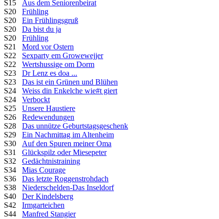
S15
Aus dem Seniorenbeirat
S20
Frühling
S20
Ein Frühlingsgruß
S20
Da bist du ja
S20
Frühling
S21
Mord vor Ostern
S22
Sexparty em Growewejjer
S22
Wertshussige om Dorm
S23
Dr Lenz es doa ...
S23
Das ist ein Grünen und Blühen
S24
Weiss din Enkelche wie#t giert
S24
Verbockt
S25
Unsere Haustiere
S26
Redewendungen
S28
Das unnütze Geburtstagsgeschenk
S29
Ein Nachmittag im Altenheim
S30
Auf den Spuren meiner Oma
S31
Glückspilz oder Miesepeter
S32
Gedächtnistraining
S34
Mias Courage
S36
Das letzte Roggenstrohdach
S38
Niederschelden-Das Inseldorf
S40
Der Kindelsberg
S42
Irmgarteichen
S44
Manfred Stangier