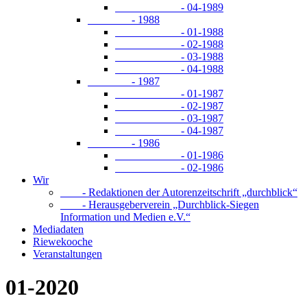
- 04-1989
- 1988
- 01-1988
- 02-1988
- 03-1988
- 04-1988
- 1987
- 01-1987
- 02-1987
- 03-1987
- 04-1987
- 1986
- 01-1986
- 02-1986
Wir
- Redaktionen der Autorenzeitschrift „durchblick“
- Herausgeberverein „Durchblick-Siegen
Information und Medien e.V.“
Mediadaten
Riewekooche
Veranstaltungen
01-2020