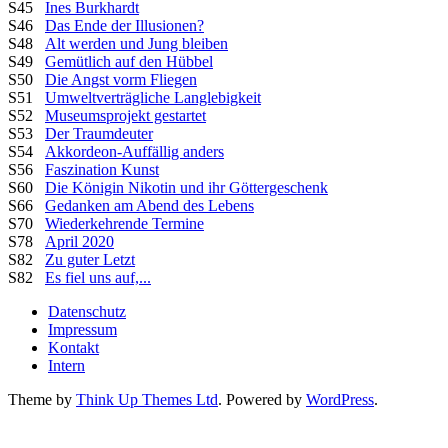
S45
Ines Burkhardt
S46
Das Ende der Illusionen?
S48
Alt werden und Jung bleiben
S49
Gemütlich auf den Hübbel
S50
Die Angst vorm Fliegen
S51
Umweltverträgliche Langlebigkeit
S52
Museumsprojekt gestartet
S53
Der Traumdeuter
S54
Akkordeon-Auffällig anders
S56
Faszination Kunst
S60
Die Königin Nikotin und ihr Göttergeschenk
S66
Gedanken am Abend des Lebens
S70
Wiederkehrende Termine
S78
April 2020
S82
Zu guter Letzt
S82
Es fiel uns auf,...
Datenschutz
Impressum
Kontakt
Intern
Theme by
Think Up Themes Ltd
. Powered by
WordPress
.