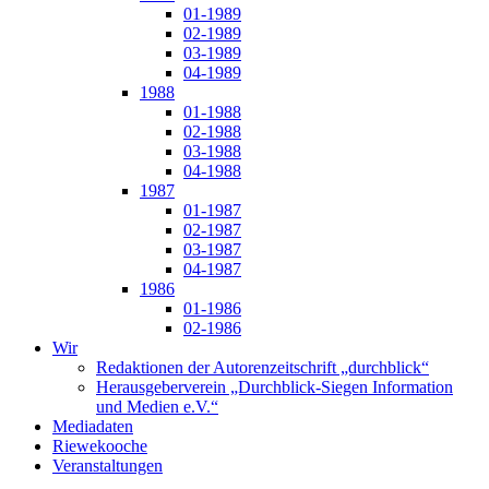
01-1989
02-1989
03-1989
04-1989
1988
01-1988
02-1988
03-1988
04-1988
1987
01-1987
02-1987
03-1987
04-1987
1986
01-1986
02-1986
Wir
Redaktionen der Autorenzeitschrift „durchblick“
Herausgeberverein „Durchblick-Siegen Information
und Medien e.V.“
Mediadaten
Riewekooche
Veranstaltungen