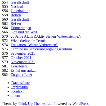
S54
Gesellschaft
S55
Nachruf
S56
Unterhaltung
S58
Reisen
S60
Gesellschaft
S62
Reisen
S64
Erinnerungen
S66
Gott und die Welt
S70
20 Jahre ALTERAktiv Siegen-Wittgenstein e.V.
S72
Wiederkehrende Termine
S74
Freikarten "Wahre Verbrechen"
S75
Termine im Seniorenbegegnungszentrum
S76
September 2021
S77
Oktober 2021
S79
November 2021
S81
Leserbriefe
S82
Es fiel uns auf,...
S82
Zu guter Letzt
Datenschutz
Impressum
Kontakt
Intern
Theme by
Think Up Themes Ltd
. Powered by
WordPress
.