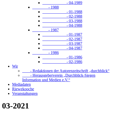
- 04-1989
- 1988
- 01-1988
- 02-1988
- 03-1988
- 04-1988
- 1987
- 01-1987
- 02-1987
- 03-1987
- 04-1987
- 1986
- 01-1986
- 02-1986
Wir
- Redaktionen der Autorenzeitschrift „durchblick“
- Herausgeberverein „Durchblick-Siegen
Information und Medien e.V.“
Mediadaten
Riewekooche
Veranstaltungen
03-2021