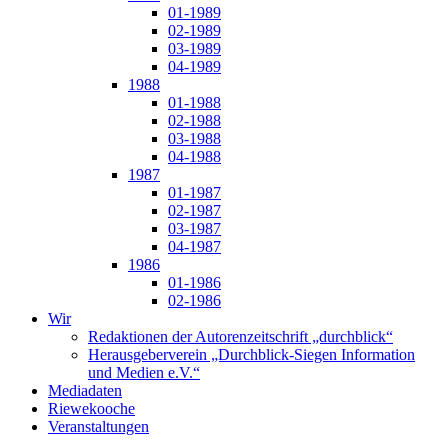
01-1989
02-1989
03-1989
04-1989
1988
01-1988
02-1988
03-1988
04-1988
1987
01-1987
02-1987
03-1987
04-1987
1986
01-1986
02-1986
Wir
Redaktionen der Autorenzeitschrift „durchblick“
Herausgeberverein „Durchblick-Siegen Information
und Medien e.V.“
Mediadaten
Riewekooche
Veranstaltungen