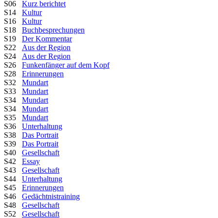
S06
Kurz berichtet
S14
Kultur
S16
Kultur
S18
Buchbesprechungen
S19
Der Kommentar
S22
Aus der Region
S24
Aus der Region
S26
Funkenfänger auf dem Kopf
S28
Erinnerungen
S32
Mundart
S33
Mundart
S34
Mundart
S34
Mundart
S35
Mundart
S36
Unterhaltung
S38
Das Portrait
S39
Das Portrait
S40
Gesellschaft
S42
Essay
S43
Gesellschaft
S44
Unterhaltung
S45
Erinnerungen
S46
Gedächtnistraining
S48
Gesellschaft
S52
Gesellschaft