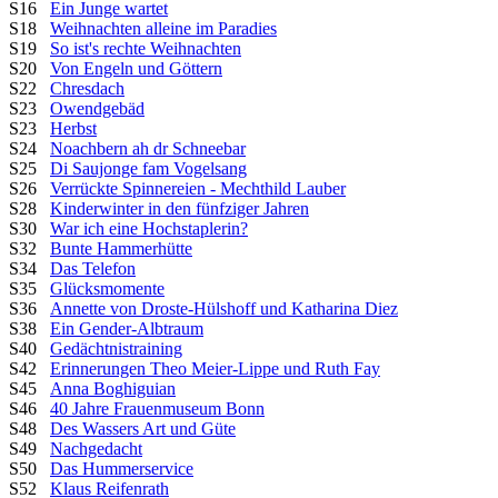
S16
Ein Junge wartet
S18
Weihnachten alleine im Paradies
S19
So ist's rechte Weihnachten
S20
Von Engeln und Göttern
S22
Chresdach
S23
Owendgebäd
S23
Herbst
S24
Noachbern ah dr Schneebar
S25
Di Saujonge fam Vogelsang
S26
Verrückte Spinnereien - Mechthild Lauber
S28
Kinderwinter in den fünfziger Jahren
S30
War ich eine Hochstaplerin?
S32
Bunte Hammerhütte
S34
Das Telefon
S35
Glücksmomente
S36
Annette von Droste-Hülshoff und Katharina Diez
S38
Ein Gender-Albtraum
S40
Gedächtnistraining
S42
Erinnerungen Theo Meier-Lippe und Ruth Fay
S45
Anna Boghiguian
S46
40 Jahre Frauenmuseum Bonn
S48
Des Wassers Art und Güte
S49
Nachgedacht
S50
Das Hummerservice
S52
Klaus Reifenrath