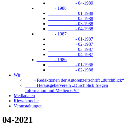
- 04-1989
- 1988
- 01-1988
- 02-1988
- 03-1988
- 04-1988
- 1987
- 01-1987
- 02-1987
- 03-1987
- 04-1987
- 1986
- 01-1986
- 02-1986
Wir
- Redaktionen der Autorenzeitschrift „durchblick“
- Herausgeberverein „Durchblick-Siegen
Information und Medien e.V.“
Mediadaten
Riewekooche
Veranstaltungen
04-2021