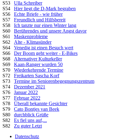
S53
Ulla Schreiber
S54
Hier liegt die D-Mark begraben
S56
Echte Briefe - wie früher
S57
Freundlich und Hilfsbereit
S58
Ich tanzte nur einen Winter lang
S60
Berührendes und unsere Angst davor
S61
Maskenprobleme
S62
Alte - Klimasünder
S64
Venedig ist einen Besuch wert
S66
Der Boom geht weiter - E-Bikes
S68
Alternativer Kulturkeller
S69
Kaan-Ranger wurden 50
S70
Wiederkehrende Termine
S72
Freikarten Sascha Korf
S73
Termine im Seniorenbegegnungszentrum
S74
Dezember 2021
S76
Januar 2022
S77
Februar 2022
S78
Überall bekannte Gesichter
S79
Cato Bontjes van Beek
S80
durchblick Grüße
S82
Es fiel uns auf,...
S82
Zu guter Letzt
Datenschutz