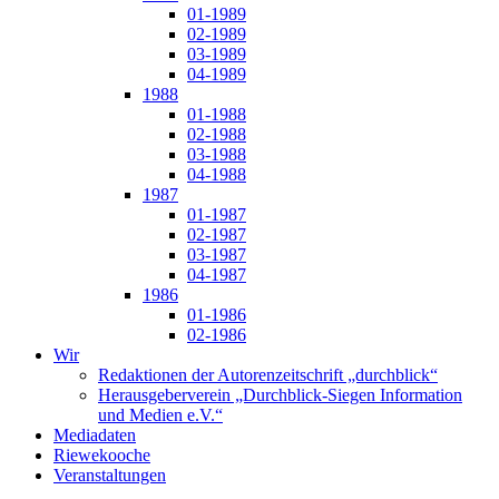
01-1989
02-1989
03-1989
04-1989
1988
01-1988
02-1988
03-1988
04-1988
1987
01-1987
02-1987
03-1987
04-1987
1986
01-1986
02-1986
Wir
Redaktionen der Autorenzeitschrift „durchblick“
Herausgeberverein „Durchblick-Siegen Information
und Medien e.V.“
Mediadaten
Riewekooche
Veranstaltungen