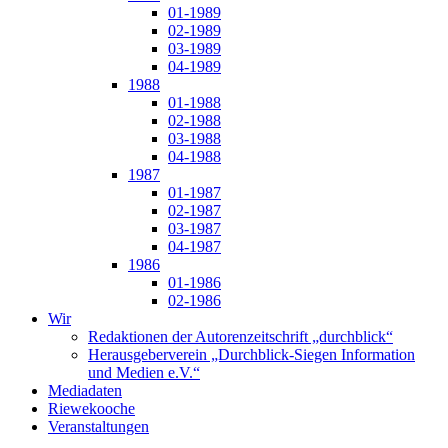
01-1989
02-1989
03-1989
04-1989
1988
01-1988
02-1988
03-1988
04-1988
1987
01-1987
02-1987
03-1987
04-1987
1986
01-1986
02-1986
Wir
Redaktionen der Autorenzeitschrift „durchblick“
Herausgeberverein „Durchblick-Siegen Information
und Medien e.V.“
Mediadaten
Riewekooche
Veranstaltungen