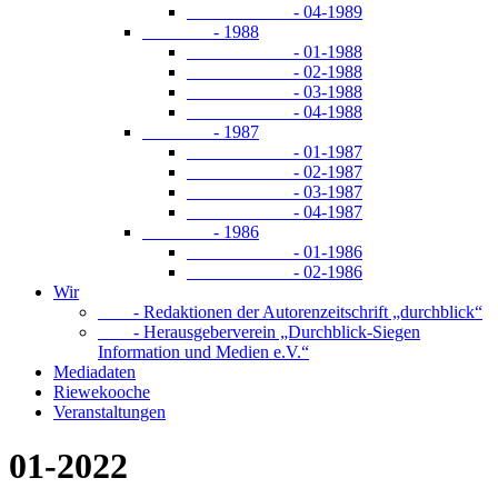
- 04-1989
- 1988
- 01-1988
- 02-1988
- 03-1988
- 04-1988
- 1987
- 01-1987
- 02-1987
- 03-1987
- 04-1987
- 1986
- 01-1986
- 02-1986
Wir
- Redaktionen der Autorenzeitschrift „durchblick“
- Herausgeberverein „Durchblick-Siegen
Information und Medien e.V.“
Mediadaten
Riewekooche
Veranstaltungen
01-2022