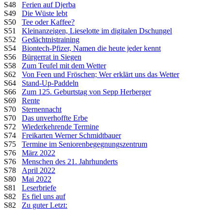
S48
Ferien auf Djerba
S49
Die Wüste lebt
S50
Tee oder Kaffee?
S51
Kleinanzeigen, Lieselotte im digitalen Dschungel
S52
Gedächtnistraining
S54
Biontech-Pfizer, Namen die heute jeder kennt
S56
Bürgerrat in Siegen
S58
Zum Teufel mit dem Wetter
S62
Von Feen und Fröschen; Wer erklärt uns das Wetter
S64
Stand-Up-Paddeln
S66
Zum 125. Geburtstag von Sepp Herberger
S69
Rente
S70
Sternennacht
S70
Das unverhoffte Erbe
S72
Wiederkehrende Termine
S74
Freikarten Werner Schmidtbauer
S75
Termine im Seniorenbegegnungszentrum
S76
März 2022
S76
Menschen des 21. Jahrhunderts
S78
April 2022
S80
Mai 2022
S81
Leserbriefe
S82
Es fiel uns auf
S82
Zu guter Letzt: