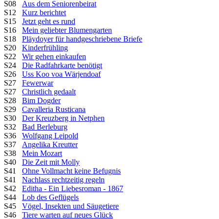
S08
Aus dem Seniorenbeirat
S12
Kurz berichtet
S15
Jetzt geht es rund
S16
Mein geliebter Blumengarten
S18
Pläydoyer für handgeschriebene Briefe
S20
Kinderfrühling
S22
Wir gehen einkaufen
S24
Die Radfahrkarte benötigt
S26
Uss Koo voa Wärjendoaf
S27
Fewerwar
S27
Christlich gedaalt
S28
Bim Dogder
S29
Cavalleria Rusticana
S30
Der Kreuzberg in Netphen
S32
Bad Berleburg
S36
Wolfgang Leipold
S37
Angelika Kreutter
S38
Mein Mozart
S40
Die Zeit mit Molly
S41
Ohne Vollmacht keine Befugnis
S41
Nachlass rechtzeitig regeln
S42
Editha - Ein Liebesroman - 1867
S44
Lob des Geflügels
S45
Vögel, Insekten und Säugetiere
S46
Tiere warten auf neues Glück