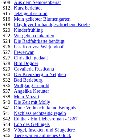
S08
Aus dem Seniorenbeirat
S12
Kurz berichtet
S15
Jetzt geht es rund
S16
Mein geliebter Blumengarten
S18
Pläydoyer für handgeschriebene Briefe
S20
Kinderfrühling
S22
Wir gehen einkaufen
S24
Die Radfahrkarte benötigt
S26
Uss Koo voa Wärjendoaf
S27
Fewerwar
S27
Christlich gedaalt
S28
Bim Dogder
S29
Cavalleria Rusticana
S30
Der Kreuzberg in Netphen
S32
Bad Berleburg
S36
Wolfgang Leipold
S37
Angelika Kreutter
S38
Mein Mozart
S40
Die Zeit mit Molly
S41
Ohne Vollmacht keine Befugnis
S41
Nachlass rechtzeitig regeln
S42
Editha - Ein Liebesroman - 1867
S44
Lob des Geflügels
S45
Vögel, Insekten und Säugetiere
S46
Tiere warten auf neues Glück