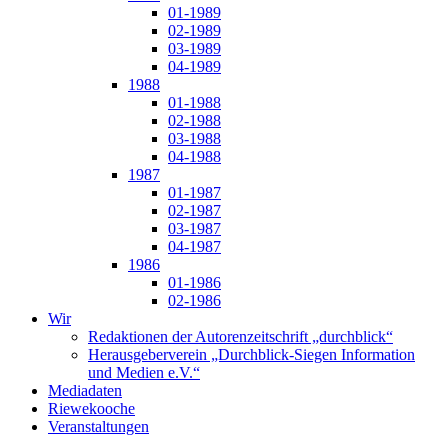
01-1989
02-1989
03-1989
04-1989
1988
01-1988
02-1988
03-1988
04-1988
1987
01-1987
02-1987
03-1987
04-1987
1986
01-1986
02-1986
Wir
Redaktionen der Autorenzeitschrift „durchblick“
Herausgeberverein „Durchblick-Siegen Information
und Medien e.V.“
Mediadaten
Riewekooche
Veranstaltungen