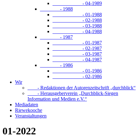
- 04-1989
- 1988
- 01-1988
- 02-1988
- 03-1988
- 04-1988
- 1987
- 01-1987
- 02-1987
- 03-1987
- 04-1987
- 1986
- 01-1986
- 02-1986
Wir
- Redaktionen der Autorenzeitschrift „durchblick“
- Herausgeberverein „Durchblick-Siegen
Information und Medien e.V.“
Mediadaten
Riewekooche
Veranstaltungen
01-2022