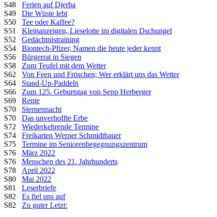
S48
Ferien auf Djerba
S49
Die Wüste lebt
S50
Tee oder Kaffee?
S51
Kleinanzeigen, Lieselotte im digitalen Dschungel
S52
Gedächtnistraining
S54
Biontech-Pfizer, Namen die heute jeder kennt
S56
Bürgerrat in Siegen
S58
Zum Teufel mit dem Wetter
S62
Von Feen und Fröschen; Wer erklärt uns das Wetter
S64
Stand-Up-Paddeln
S66
Zum 125. Geburtstag von Sepp Herberger
S69
Rente
S70
Sternennacht
S70
Das unverhoffte Erbe
S72
Wiederkehrende Termine
S74
Freikarten Werner Schmidtbauer
S75
Termine im Seniorenbegegnungszentrum
S76
März 2022
S76
Menschen des 21. Jahrhunderts
S78
April 2022
S80
Mai 2022
S81
Leserbriefe
S82
Es fiel uns auf
S82
Zu guter Letzt: