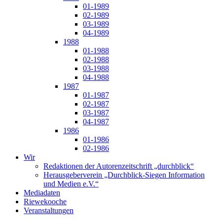
01-1989
02-1989
03-1989
04-1989
1988
01-1988
02-1988
03-1988
04-1988
1987
01-1987
02-1987
03-1987
04-1987
1986
01-1986
02-1986
Wir
Redaktionen der Autorenzeitschrift „durchblick“
Herausgeberverein „Durchblick-Siegen Information
und Medien e.V.“
Mediadaten
Riewekooche
Veranstaltungen