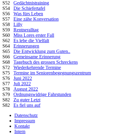
S52
Gedächtnistraining
S54
Die Schiefertafel
S56
Was fürs Leben
S57
Eine zähe Konversation
S58
Lilly
S59
Rentneralltag
S60
Miss Lores erster Fall
S62
Es lebe die Vielfalt
S64
Erinnerungen
S65
Die Entwicklung zum Guten..
S66
Gemeinsame Erinnerung
S68
Tagebuch des grossen Schreckens
S72
Wiederkehrende Termine
S75
Termine im Seniorenbegegnungszentrum
S76
Juni 2022
S77
Juli 2022
S78
August 2022
S79
Ordnungswidrige Fahrstunden
S82
Zu guter Letzt
S82
Es fiel uns auf
Datenschutz
Impressum
Kontakt
Intern