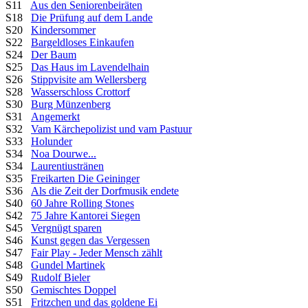
S11
Aus den Seniorenbeiräten
S18
Die Prüfung auf dem Lande
S20
Kindersommer
S22
Bargeldloses Einkaufen
S24
Der Baum
S25
Das Haus im Lavendelhain
S26
Stippvisite am Wellersberg
S28
Wasserschloss Crottorf
S30
Burg Münzenberg
S31
Angemerkt
S32
Vam Kärchepolizist und vam Pastuur
S33
Holunder
S34
Noa Dourwe...
S34
Laurentiustränen
S35
Freikarten Die Geininger
S36
Als die Zeit der Dorfmusik endete
S40
60 Jahre Rolling Stones
S42
75 Jahre Kantorei Siegen
S45
Vergnügt sparen
S46
Kunst gegen das Vergessen
S47
Fair Play - Jeder Mensch zählt
S48
Gundel Martinek
S49
Rudolf Bieler
S50
Gemischtes Doppel
S51
Fritzchen und das goldene Ei