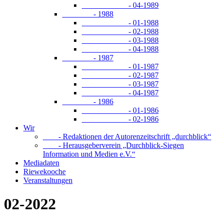
- 04-1989
- 1988
- 01-1988
- 02-1988
- 03-1988
- 04-1988
- 1987
- 01-1987
- 02-1987
- 03-1987
- 04-1987
- 1986
- 01-1986
- 02-1986
Wir
- Redaktionen der Autorenzeitschrift „durchblick“
- Herausgeberverein „Durchblick-Siegen
Information und Medien e.V.“
Mediadaten
Riewekooche
Veranstaltungen
02-2022