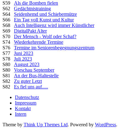
S59
Als die Bomben fielen
S62
Gedächtnistraining
S64
Seidenhemd und Schiebermütze
S66
Ein Tag voll Kunst und Kultur
S68
Auch Intelligenz wird immer Künstlicher
S69
DigitalPakt Alter
S70
Der Mensch - Wolf oder Schaf?
S74
Wiederkehrende Termine
S76
Termine im Seniorenbegegnungszentrum
S77
Juni 2023
S78
Juli 2023
S80
August 2023
S80
Vorschau September
S81
An der Bus-Haltestelle
S82
Zu guter Letzt
S82
Es fiel uns auf.....
Datenschutz
Impressum
Kontakt
Intern
Theme by
Think Up Themes Ltd
. Powered by
WordPress
.