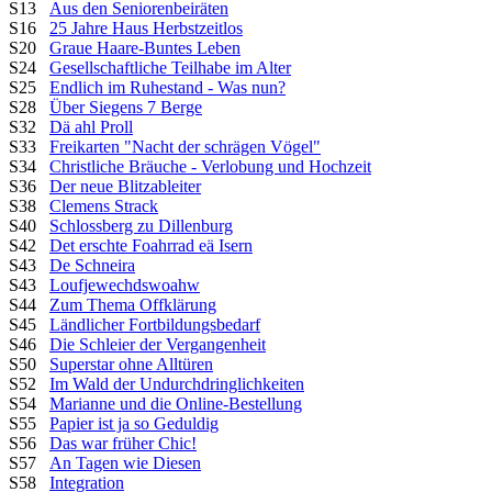
S13
Aus den Seniorenbeiräten
S16
25 Jahre Haus Herbstzeitlos
S20
Graue Haare-Buntes Leben
S24
Gesellschaftliche Teilhabe im Alter
S25
Endlich im Ruhestand - Was nun?
S28
Über Siegens 7 Berge
S32
Dä ahl Proll
S33
Freikarten "Nacht der schrägen Vögel"
S34
Christliche Bräuche - Verlobung und Hochzeit
S36
Der neue Blitzableiter
S38
Clemens Strack
S40
Schlossberg zu Dillenburg
S42
Det erschte Foahrrad eä Isern
S43
De Schneira
S43
Loufjewechdswoahw
S44
Zum Thema Offklärung
S45
Ländlicher Fortbildungsbedarf
S46
Die Schleier der Vergangenheit
S50
Superstar ohne Alltüren
S52
Im Wald der Undurchdringlichkeiten
S54
Marianne und die Online-Bestellung
S55
Papier ist ja so Geduldig
S56
Das war früher Chic!
S57
An Tagen wie Diesen
S58
Integration