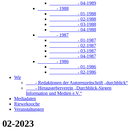
- 04-1989
- 1988
- 01-1988
- 02-1988
- 03-1988
- 04-1988
- 1987
- 01-1987
- 02-1987
- 03-1987
- 04-1987
- 1986
- 01-1986
- 02-1986
Wir
- Redaktionen der Autorenzeitschrift „durchblick“
- Herausgeberverein „Durchblick-Siegen
Information und Medien e.V.“
Mediadaten
Riewekooche
Veranstaltungen
02-2023