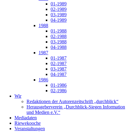
01-1989
02-1989
03-1989
04-1989
1988
01-1988
02-1988
03-1988
04-1988
1987
01-1987
02-1987
03-1987
04-1987
1986
01-1986
02-1986
Wir
Redaktionen der Autorenzeitschrift „durchblick“
Herausgeberverein „Durchblick-Siegen Information
und Medien e.V.“
Mediadaten
Riewekooche
Veranstaltungen