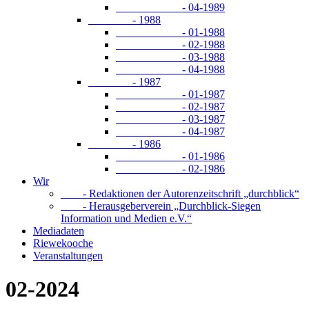
- 04-1989
- 1988
- 01-1988
- 02-1988
- 03-1988
- 04-1988
- 1987
- 01-1987
- 02-1987
- 03-1987
- 04-1987
- 1986
- 01-1986
- 02-1986
Wir
- Redaktionen der Autorenzeitschrift „durchblick“
- Herausgeberverein „Durchblick-Siegen
Information und Medien e.V.“
Mediadaten
Riewekooche
Veranstaltungen
02-2024