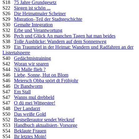
S18
75 Jahre Grundgesetz
S22
Siegen ist schön ...
S26
Die Heimatmaler Scheiner
S29
Migration–Teil der Stadtgeschichte
S30
Gemalte Integration
S32
Erbe und Verantwortung
S36
Pech und Glück An manchen Tagen hat man beides
S38
Tolle Ausblicke: Wandern auf dem Sonnenweg
S39
Ein Traumziel in der Heimat: Wandern und Radfahren an der
Listertalsperre
S40
Gedächtnistraining
S42
Woran wir sparen
S44
Nå Malle flieh ?
S46
Liebe, Sonne, Hut on Blom
S46
Meiersch Obba spört dt Fröhjohr
S46
Dr Bandworm
S47
Em Stall
S47
Wanns mul drebbeld
S47
O dü mei Wittgestee!
S48
Der Landarzt
S50
Das weiße Gold
S52
Bestsellerautor sendet Weckruf
S53
Handbuch aktualisiert- Vorsorge
S54
Beklaute Frauen
S54
Ihr letztes Moin!