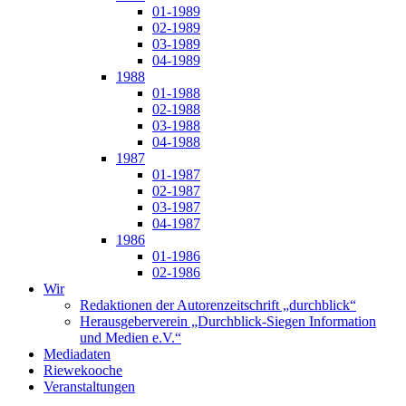
01-1989
02-1989
03-1989
04-1989
1988
01-1988
02-1988
03-1988
04-1988
1987
01-1987
02-1987
03-1987
04-1987
1986
01-1986
02-1986
Wir
Redaktionen der Autorenzeitschrift „durchblick“
Herausgeberverein „Durchblick-Siegen Information
und Medien e.V.“
Mediadaten
Riewekooche
Veranstaltungen