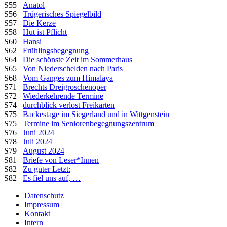
S55
Anatol
S56
Trügerisches Spiegelbild
S57
Die Kerze
S58
Hut ist Pflicht
S60
Hansi
S62
Frühlingsbegegnung
S64
Die schönste Zeit im Sommerhaus
S65
Von Niederschelden nach Paris
S68
Vom Ganges zum Himalaya
S71
Brechts Dreigroschenoper
S72
Wiederkehrende Termine
S74
durchblick verlost Freikarten
S75
Backestage im Siegerland und in Wittgenstein
S75
Termine im Seniorenbegegnungszentrum
S76
Juni 2024
S78
Juli 2024
S79
August 2024
S81
Briefe von Leser*Innen
S82
Zu guter Letzt:
S82
Es fiel uns auf, …
Datenschutz
Impressum
Kontakt
Intern