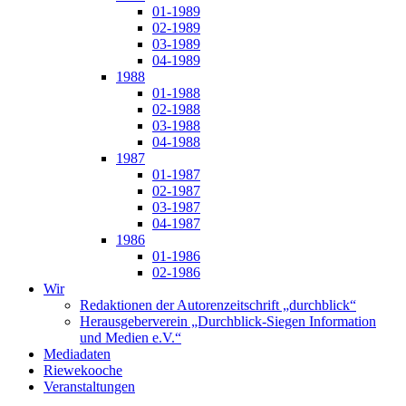
01-1989
02-1989
03-1989
04-1989
1988
01-1988
02-1988
03-1988
04-1988
1987
01-1987
02-1987
03-1987
04-1987
1986
01-1986
02-1986
Wir
Redaktionen der Autorenzeitschrift „durchblick“
Herausgeberverein „Durchblick-Siegen Information
und Medien e.V.“
Mediadaten
Riewekooche
Veranstaltungen