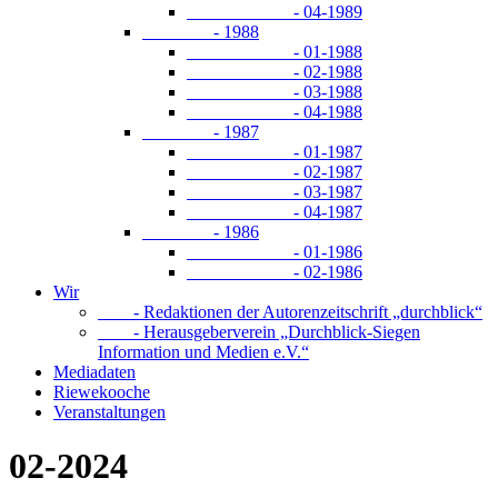
- 04-1989
- 1988
- 01-1988
- 02-1988
- 03-1988
- 04-1988
- 1987
- 01-1987
- 02-1987
- 03-1987
- 04-1987
- 1986
- 01-1986
- 02-1986
Wir
- Redaktionen der Autorenzeitschrift „durchblick“
- Herausgeberverein „Durchblick-Siegen
Information und Medien e.V.“
Mediadaten
Riewekooche
Veranstaltungen
02-2024