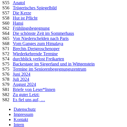
S55
Anatol
S56
Trügerisches Spiegelbild
S57
Die Kerze
S58
Hut ist Pflicht
S60
Hansi
S62
Frühlingsbegegnung
S64
Die schönste Zeit im Sommerhaus
S65
Von Niederschelden nach Paris
S68
Vom Ganges zum Himalaya
S71
Brechts Dreigroschenoper
S72
Wiederkehrende Termine
S74
durchblick verlost Freikarten
S75
Backestage im Siegerland und in Wittgenstein
S75
Termine im Seniorenbegegnungszentrum
S76
Juni 2024
S78
Juli 2024
S79
August 2024
S81
Briefe von Leser*Innen
S82
Zu guter Letzt:
S82
Es fiel uns auf, …
Datenschutz
Impressum
Kontakt
Intern