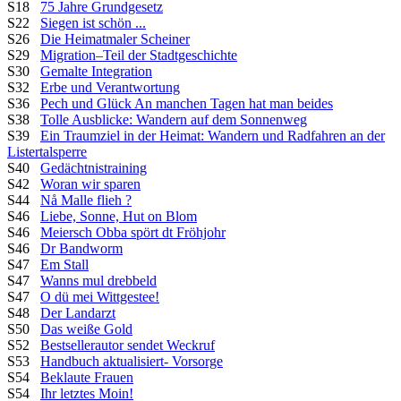
S18
75 Jahre Grundgesetz
S22
Siegen ist schön ...
S26
Die Heimatmaler Scheiner
S29
Migration–Teil der Stadtgeschichte
S30
Gemalte Integration
S32
Erbe und Verantwortung
S36
Pech und Glück An manchen Tagen hat man beides
S38
Tolle Ausblicke: Wandern auf dem Sonnenweg
S39
Ein Traumziel in der Heimat: Wandern und Radfahren an der
Listertalsperre
S40
Gedächtnistraining
S42
Woran wir sparen
S44
Nå Malle flieh ?
S46
Liebe, Sonne, Hut on Blom
S46
Meiersch Obba spört dt Fröhjohr
S46
Dr Bandworm
S47
Em Stall
S47
Wanns mul drebbeld
S47
O dü mei Wittgestee!
S48
Der Landarzt
S50
Das weiße Gold
S52
Bestsellerautor sendet Weckruf
S53
Handbuch aktualisiert- Vorsorge
S54
Beklaute Frauen
S54
Ihr letztes Moin!