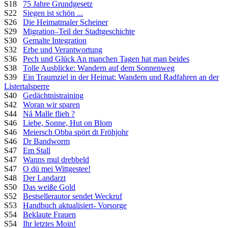
S18
75 Jahre Grundgesetz
S22
Siegen ist schön ...
S26
Die Heimatmaler Scheiner
S29
Migration–Teil der Stadtgeschichte
S30
Gemalte Integration
S32
Erbe und Verantwortung
S36
Pech und Glück An manchen Tagen hat man beides
S38
Tolle Ausblicke: Wandern auf dem Sonnenweg
S39
Ein Traumziel in der Heimat: Wandern und Radfahren an der
Listertalsperre
S40
Gedächtnistraining
S42
Woran wir sparen
S44
Nå Malle flieh ?
S46
Liebe, Sonne, Hut on Blom
S46
Meiersch Obba spört dt Fröhjohr
S46
Dr Bandworm
S47
Em Stall
S47
Wanns mul drebbeld
S47
O dü mei Wittgestee!
S48
Der Landarzt
S50
Das weiße Gold
S52
Bestsellerautor sendet Weckruf
S53
Handbuch aktualisiert- Vorsorge
S54
Beklaute Frauen
S54
Ihr letztes Moin!