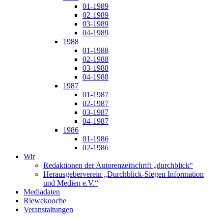
01-1989
02-1989
03-1989
04-1989
1988
01-1988
02-1988
03-1988
04-1988
1987
01-1987
02-1987
03-1987
04-1987
1986
01-1986
02-1986
Wir
Redaktionen der Autorenzeitschrift „durchblick“
Herausgeberverein „Durchblick-Siegen Information
und Medien e.V.“
Mediadaten
Riewekooche
Veranstaltungen