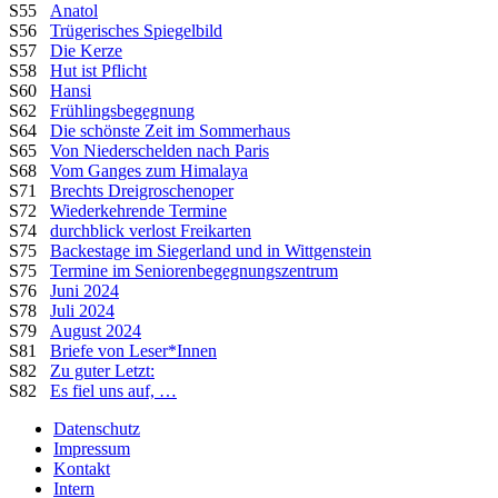
S55
Anatol
S56
Trügerisches Spiegelbild
S57
Die Kerze
S58
Hut ist Pflicht
S60
Hansi
S62
Frühlingsbegegnung
S64
Die schönste Zeit im Sommerhaus
S65
Von Niederschelden nach Paris
S68
Vom Ganges zum Himalaya
S71
Brechts Dreigroschenoper
S72
Wiederkehrende Termine
S74
durchblick verlost Freikarten
S75
Backestage im Siegerland und in Wittgenstein
S75
Termine im Seniorenbegegnungszentrum
S76
Juni 2024
S78
Juli 2024
S79
August 2024
S81
Briefe von Leser*Innen
S82
Zu guter Letzt:
S82
Es fiel uns auf, …
Datenschutz
Impressum
Kontakt
Intern