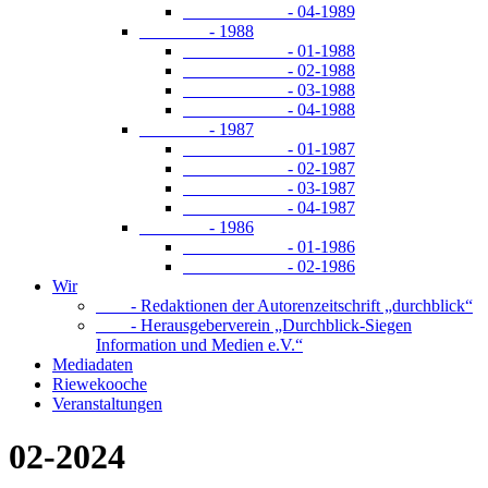
- 04-1989
- 1988
- 01-1988
- 02-1988
- 03-1988
- 04-1988
- 1987
- 01-1987
- 02-1987
- 03-1987
- 04-1987
- 1986
- 01-1986
- 02-1986
Wir
- Redaktionen der Autorenzeitschrift „durchblick“
- Herausgeberverein „Durchblick-Siegen
Information und Medien e.V.“
Mediadaten
Riewekooche
Veranstaltungen
02-2024