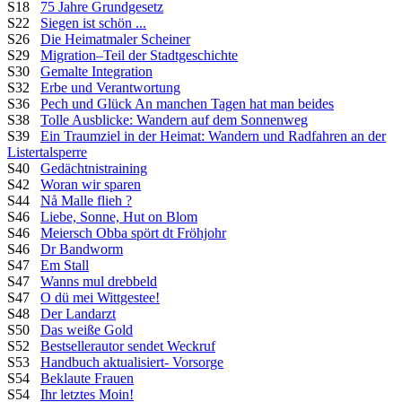
S18
75 Jahre Grundgesetz
S22
Siegen ist schön ...
S26
Die Heimatmaler Scheiner
S29
Migration–Teil der Stadtgeschichte
S30
Gemalte Integration
S32
Erbe und Verantwortung
S36
Pech und Glück An manchen Tagen hat man beides
S38
Tolle Ausblicke: Wandern auf dem Sonnenweg
S39
Ein Traumziel in der Heimat: Wandern und Radfahren an der
Listertalsperre
S40
Gedächtnistraining
S42
Woran wir sparen
S44
Nå Malle flieh ?
S46
Liebe, Sonne, Hut on Blom
S46
Meiersch Obba spört dt Fröhjohr
S46
Dr Bandworm
S47
Em Stall
S47
Wanns mul drebbeld
S47
O dü mei Wittgestee!
S48
Der Landarzt
S50
Das weiße Gold
S52
Bestsellerautor sendet Weckruf
S53
Handbuch aktualisiert- Vorsorge
S54
Beklaute Frauen
S54
Ihr letztes Moin!