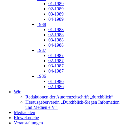
01-1989
02-1989
03-1989
04-1989
1988
01-1988
02-1988
03-1988
04-1988
1987
01-1987
02-1987
03-1987
04-1987
1986
01-1986
02-1986
Wir
Redaktionen der Autorenzeitschrift „durchblick“
Herausgeberverein „Durchblick-Siegen Information
und Medien e.V.“
Mediadaten
Riewekooche
Veranstaltungen