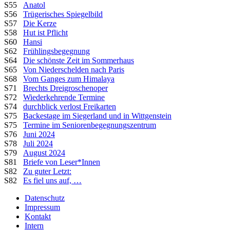
S55
Anatol
S56
Trügerisches Spiegelbild
S57
Die Kerze
S58
Hut ist Pflicht
S60
Hansi
S62
Frühlingsbegegnung
S64
Die schönste Zeit im Sommerhaus
S65
Von Niederschelden nach Paris
S68
Vom Ganges zum Himalaya
S71
Brechts Dreigroschenoper
S72
Wiederkehrende Termine
S74
durchblick verlost Freikarten
S75
Backestage im Siegerland und in Wittgenstein
S75
Termine im Seniorenbegegnungszentrum
S76
Juni 2024
S78
Juli 2024
S79
August 2024
S81
Briefe von Leser*Innen
S82
Zu guter Letzt:
S82
Es fiel uns auf, …
Datenschutz
Impressum
Kontakt
Intern