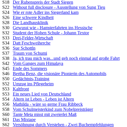
S18
Der Rubenspreis der Stadt Siegen
S22
Without full disclosure - Ausstellung von Sung Tieu
S24
Wie er rote Adler ins Siegerland kam
S26
Eine schwere Kindheit
S28
Die Landhausklinik
S30
Gewusst wie - Hamsterfahrten ins Hessische
S32
Student der Hohen Schule - Johann Textor
S33
Drei-Felder-Wirtschaft
S34
Datt Feschweiherche
S36
Sue Schottln
S37
Traum von Schumi
S38
Ja, ich trau mich was...und geh noch einmal auf große Fahrt
S42
Vom Ganges zum Himalaya
S45
Ende des Sommers
S46
Bertha Benz, die visionäre Pionierin des Automobils
S50
Gedächtnis-Training
S52
Umzug ins Pflegeheim
S53
Kaltfront
S53
Ein neues Lied von Deutschland
S54
Altern ist Leben - Leben ist Altern
S56
Mathilda - wäre so gerne Frau Ribbeck
S58
Vom Schulmeisterkind zum Nobelpreisträger
S60
Tante Meta misst mit zweierlei Maß
S61
Das Mixtape
S62
Versöhnung durch Verstehen - Zwei Buchempfehlungen