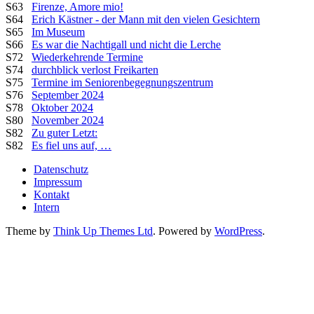
S63
Firenze, Amore mio!
S64
Erich Kästner - der Mann mit den vielen Gesichtern
S65
Im Museum
S66
Es war die Nachtigall und nicht die Lerche
S72
Wiederkehrende Termine
S74
durchblick verlost Freikarten
S75
Termine im Seniorenbegegnungszentrum
S76
September 2024
S78
Oktober 2024
S80
November 2024
S82
Zu guter Letzt:
S82
Es fiel uns auf, …
Datenschutz
Impressum
Kontakt
Intern
Theme by
Think Up Themes Ltd
. Powered by
WordPress
.