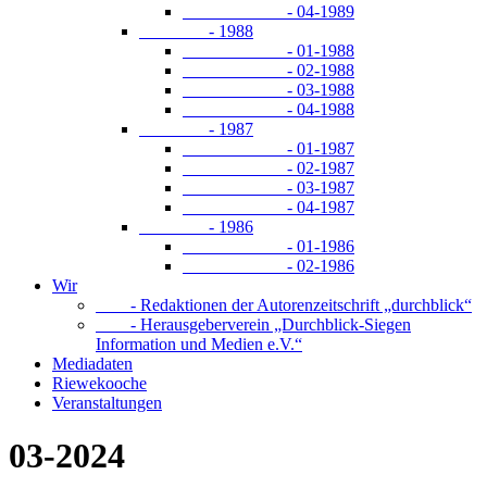
- 04-1989
- 1988
- 01-1988
- 02-1988
- 03-1988
- 04-1988
- 1987
- 01-1987
- 02-1987
- 03-1987
- 04-1987
- 1986
- 01-1986
- 02-1986
Wir
- Redaktionen der Autorenzeitschrift „durchblick“
- Herausgeberverein „Durchblick-Siegen
Information und Medien e.V.“
Mediadaten
Riewekooche
Veranstaltungen
03-2024