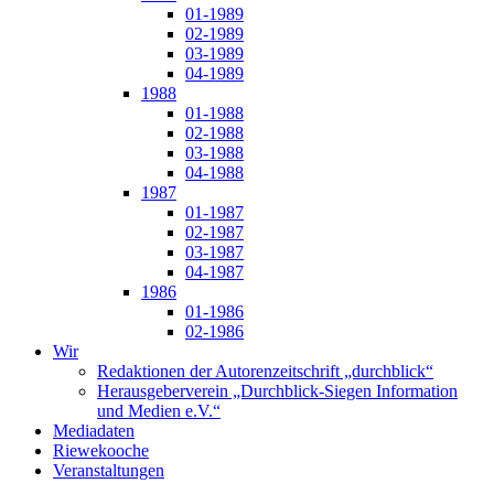
01-1989
02-1989
03-1989
04-1989
1988
01-1988
02-1988
03-1988
04-1988
1987
01-1987
02-1987
03-1987
04-1987
1986
01-1986
02-1986
Wir
Redaktionen der Autorenzeitschrift „durchblick“
Herausgeberverein „Durchblick-Siegen Information
und Medien e.V.“
Mediadaten
Riewekooche
Veranstaltungen