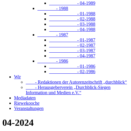
- 04-1989
- 1988
- 01-1988
- 02-1988
- 03-1988
- 04-1988
- 1987
- 01-1987
- 02-1987
- 03-1987
- 04-1987
- 1986
- 01-1986
- 02-1986
Wir
- Redaktionen der Autorenzeitschrift „durchblick“
- Herausgeberverein „Durchblick-Siegen
Information und Medien e.V.“
Mediadaten
Riewekooche
Veranstaltungen
04-2024