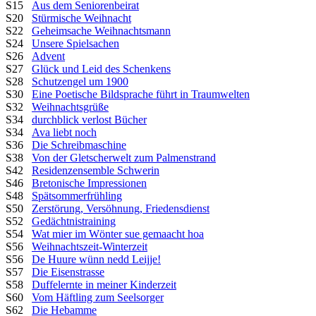
S15
Aus dem Seniorenbeirat
S20
Stürmische Weihnacht
S22
Geheimsache Weihnachtsmann
S24
Unsere Spielsachen
S26
Advent
S27
Glück und Leid des Schenkens
S28
Schutzengel um 1900
S30
Eine Poetische Bildsprache führt in Traumwelten
S32
Weihnachtsgrüße
S34
durchblick verlost Bücher
S34
Ava liebt noch
S36
Die Schreibmaschine
S38
Von der Gletscherwelt zum Palmenstrand
S42
Residenzensemble Schwerin
S46
Bretonische Impressionen
S48
Spätsommerfrühling
S50
Zerstörung, Versöhnung, Friedensdienst
S52
Gedächtnistraining
S54
Wat mier im Wönter sue gemaacht hoa
S56
Weihnachtszeit-Winterzeit
S56
De Huure wünn nedd Leijje!
S57
Die Eisenstrasse
S58
Duffelernte in meiner Kinderzeit
S60
Vom Häftling zum Seelsorger
S62
Die Hebamme