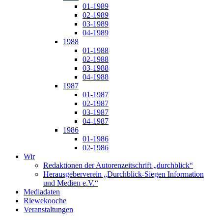
01-1989
02-1989
03-1989
04-1989
1988
01-1988
02-1988
03-1988
04-1988
1987
01-1987
02-1987
03-1987
04-1987
1986
01-1986
02-1986
Wir
Redaktionen der Autorenzeitschrift „durchblick“
Herausgeberverein „Durchblick-Siegen Information
und Medien e.V.“
Mediadaten
Riewekooche
Veranstaltungen