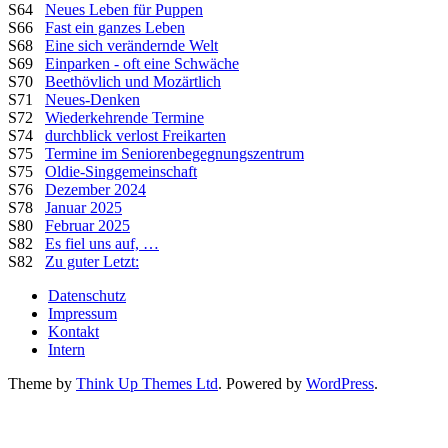
S64
Neues Leben für Puppen
S66
Fast ein ganzes Leben
S68
Eine sich verändernde Welt
S69
Einparken - oft eine Schwäche
S70
Beethövlich und Mozärtlich
S71
Neues-Denken
S72
Wiederkehrende Termine
S74
durchblick verlost Freikarten
S75
Termine im Seniorenbegegnungszentrum
S75
Oldie-Singgemeinschaft
S76
Dezember 2024
S78
Januar 2025
S80
Februar 2025
S82
Es fiel uns auf, …
S82
Zu guter Letzt:
Datenschutz
Impressum
Kontakt
Intern
Theme by
Think Up Themes Ltd
. Powered by
WordPress
.