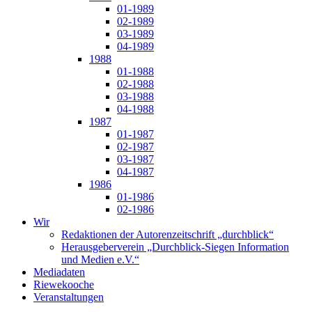
01-1989
02-1989
03-1989
04-1989
1988
01-1988
02-1988
03-1988
04-1988
1987
01-1987
02-1987
03-1987
04-1987
1986
01-1986
02-1986
Wir
Redaktionen der Autorenzeitschrift „durchblick“
Herausgeberverein „Durchblick-Siegen Information
und Medien e.V.“
Mediadaten
Riewekooche
Veranstaltungen