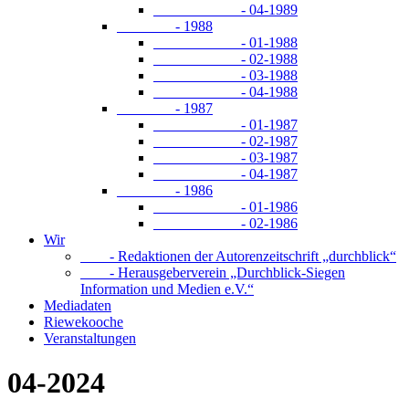
- 04-1989
- 1988
- 01-1988
- 02-1988
- 03-1988
- 04-1988
- 1987
- 01-1987
- 02-1987
- 03-1987
- 04-1987
- 1986
- 01-1986
- 02-1986
Wir
- Redaktionen der Autorenzeitschrift „durchblick“
- Herausgeberverein „Durchblick-Siegen
Information und Medien e.V.“
Mediadaten
Riewekooche
Veranstaltungen
04-2024