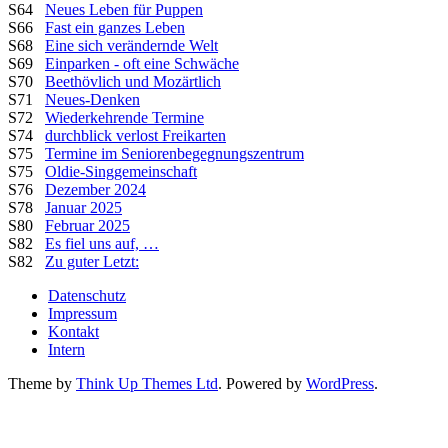
S64
Neues Leben für Puppen
S66
Fast ein ganzes Leben
S68
Eine sich verändernde Welt
S69
Einparken - oft eine Schwäche
S70
Beethövlich und Mozärtlich
S71
Neues-Denken
S72
Wiederkehrende Termine
S74
durchblick verlost Freikarten
S75
Termine im Seniorenbegegnungszentrum
S75
Oldie-Singgemeinschaft
S76
Dezember 2024
S78
Januar 2025
S80
Februar 2025
S82
Es fiel uns auf, …
S82
Zu guter Letzt:
Datenschutz
Impressum
Kontakt
Intern
Theme by
Think Up Themes Ltd
. Powered by
WordPress
.