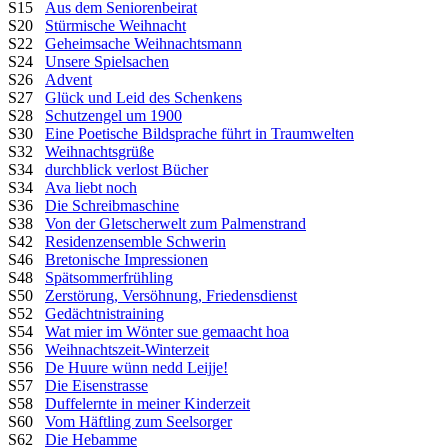
S15
Aus dem Seniorenbeirat
S20
Stürmische Weihnacht
S22
Geheimsache Weihnachtsmann
S24
Unsere Spielsachen
S26
Advent
S27
Glück und Leid des Schenkens
S28
Schutzengel um 1900
S30
Eine Poetische Bildsprache führt in Traumwelten
S32
Weihnachtsgrüße
S34
durchblick verlost Bücher
S34
Ava liebt noch
S36
Die Schreibmaschine
S38
Von der Gletscherwelt zum Palmenstrand
S42
Residenzensemble Schwerin
S46
Bretonische Impressionen
S48
Spätsommerfrühling
S50
Zerstörung, Versöhnung, Friedensdienst
S52
Gedächtnistraining
S54
Wat mier im Wönter sue gemaacht hoa
S56
Weihnachtszeit-Winterzeit
S56
De Huure wünn nedd Leijje!
S57
Die Eisenstrasse
S58
Duffelernte in meiner Kinderzeit
S60
Vom Häftling zum Seelsorger
S62
Die Hebamme