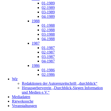
01-1989
02-1989
03-1989
04-1989
1988
01-1988
02-1988
03-1988
04-1988
1987
01-1987
02-1987
03-1987
04-1987
1986
01-1986
02-1986
Wir
Redaktionen der Autorenzeitschrift „durchblick“
Herausgeberverein „Durchblick-Siegen Information
und Medien e.V.“
Mediadaten
Riewekooche
Veranstaltungen