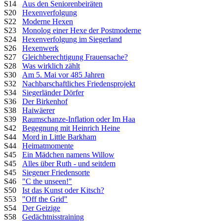
S14
Aus den Seniorenbeiräten
S20
Hexenverfolgung
S22
Moderne Hexen
S23
Monolog einer Hexe der Postmoderne
S24
Hexenverfolgung im Siegerland
S26
Hexenwerk
S27
Gleichberechtigung Frauensache?
S28
Was wirklich zählt
S30
Am 5. Mai vor 485 Jahren
S32
Nachbarschaftliches Friedensprojekt
S34
Siegerländer Dörfer
S36
Der Birkenhof
S38
Haiwäerer
S39
Raumschanze-Inflation oder Im Haa
S42
Begegnung mit Heinrich Heine
S44
Mord in Little Barkham
S44
Heimatmomente
S45
Ein Mädchen namens Willow
S45
Alles über Ruth - und seitdem
S45
Siegener Friedensorte
S46
"C the unseen!"
S50
Ist das Kunst oder Kitsch?
S53
"Off the Grid"
S54
Der Geizige
S58
Gedächtnisstraining