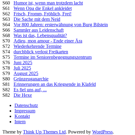
S60
Humor ist, wenn man trotzdem lacht
S61
Wenn Opa die Enkel ankleidet
S62
Frisch, Fromm, Fröhlich, Frei!
S63
Die Sache mit dem Neid
S64
Vor 800 Jahren: ersterwähnung von Burg Bilstein
S66
Sammler aus Leidenschaft
S68
Was ist das, Lebensqualität?
S70
Adieu, mon amour - Ende einer Ära
S72
Wiederkehrende Termine
S74
durchblick verlost Freikarten
S75
Termine im Seniorenbegegnungszentrum
S76
Juni 2025
S78
Juli 2025
S79
August 2025
S80
Grünzeuganarchie
S81
Erinnerungen an das Kriegsende in Klafeld
S82
Es fiel uns auf, ...
S82
Die Hexe
Datenschutz
Impressum
Kontakt
Intern
Theme by
Think Up Themes Ltd
. Powered by
WordPress
.