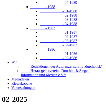
- 04-1989
- 1988
- 01-1988
- 02-1988
- 03-1988
- 04-1988
- 1987
- 01-1987
- 02-1987
- 03-1987
- 04-1987
- 1986
- 01-1986
- 02-1986
Wir
- Redaktionen der Autorenzeitschrift „durchblick“
- Herausgeberverein „Durchblick-Siegen
Information und Medien e.V.“
Mediadaten
Riewekooche
Veranstaltungen
02-2025