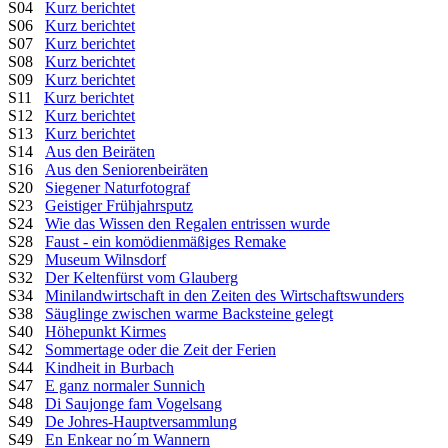
S04
Kurz berichtet
S06
Kurz berichtet
S07
Kurz berichtet
S08
Kurz berichtet
S09
Kurz berichtet
S11
Kurz berichtet
S12
Kurz berichtet
S13
Kurz berichtet
S14
Aus den Beiräten
S16
Aus den Seniorenbeiräten
S20
Siegener Naturfotograf
S23
Geistiger Frühjahrsputz
S24
Wie das Wissen den Regalen entrissen wurde
S28
Faust - ein komödienmäßiges Remake
S29
Museum Wilnsdorf
S32
Der Keltenfürst vom Glauberg
S34
Minilandwirtschaft in den Zeiten des Wirtschaftswunders
S38
Säuglinge zwischen warme Backsteine gelegt
S40
Höhepunkt Kirmes
S42
Sommertage oder die Zeit der Ferien
S44
Kindheit in Burbach
S47
E ganz normaler Sunnich
S48
Di Saujonge fam Vogelsang
S49
De Johres-Hauptversammlung
S49
En Enkear no´m Wannern