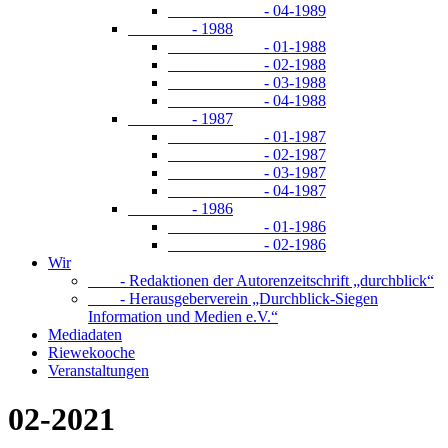
- 04-1989
- 1988
- 01-1988
- 02-1988
- 03-1988
- 04-1988
- 1987
- 01-1987
- 02-1987
- 03-1987
- 04-1987
- 1986
- 01-1986
- 02-1986
Wir
- Redaktionen der Autorenzeitschrift „durchblick“
- Herausgeberverein „Durchblick-Siegen
Information und Medien e.V.“
Mediadaten
Riewekooche
Veranstaltungen
02-2021