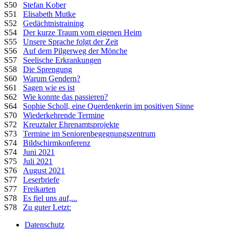
S50
Stefan Kober
S51
Elisabeth Mutke
S52
Gedächtnistraining
S54
Der kurze Traum vom eigenen Heim
S55
Unsere Sprache folgt der Zeit
S56
Auf dem Pilgerweg der Mönche
S57
Seelische Erkrankungen
S58
Die Sprengung
S60
Warum Gendern?
S61
Sagen wie es ist
S62
Wie konnte das passieren?
S64
Sophie Scholl, eine Querdenkerin im positiven Sinne
S70
Wiederkehrende Termine
S72
Kreuztaler Ehrenamtsprojekte
S73
Termine im Seniorenbegegnungszentrum
S74
Bildschirmkonferenz
S74
Juni 2021
S75
Juli 2021
S76
August 2021
S77
Leserbriefe
S77
Freikarten
S78
Es fiel uns auf,...
S78
Zu guter Letzt:
Datenschutz