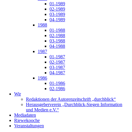
01-1989
02-1989
03-1989
04-1989
1988
01-1988
02-1988
03-1988
04-1988
1987
01-1987
02-1987
03-1987
04-1987
1986
01-1986
02-1986
Wir
Redaktionen der Autorenzeitschrift „durchblick“
Herausgeberverein „Durchblick-Siegen Information
und Medien e.V.“
Mediadaten
Riewekooche
Veranstaltungen