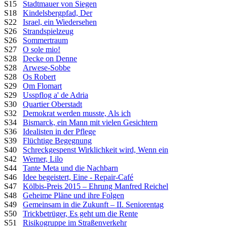
S15
Stadtmauer von Siegen
S18
Kindelsbergpfad, Der
S22
Israel, ein Wiedersehen
S26
Strandspielzeug
S26
Sommertraum
S27
O sole mio!
S28
Decke on Denne
S28
Arwese-Sobbe
S28
Os Robert
S29
Om Flomart
S29
Usspflog a' de Adria
S30
Quartier Oberstadt
S32
Demokrat werden musste, Als ich
S34
Bismarck, ein Mann mit vielen Gesichtern
S36
Idealisten in der Pflege
S39
Flüchtige Begegnung
S40
Schreckgespenst Wirklichkeit wird, Wenn ein
S42
Werner, Lilo
S44
Tante Meta und die Nachbarn
S46
Idee begeistert, Eine - Repair-Café
S47
Kölbis-Preis 2015 – Ehrung Manfred Reichel
S48
Geheime Pläne und ihre Folgen
S49
Gemeinsam in die Zukunft – II. Seniorentag
S50
Trickbetrüger, Es geht um die Rente
S51
Risikogruppe im Straßenverkehr