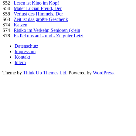
S52
Lesen ist Kino im Kopf
S54
Maler Lucian Freud, Der
S58
Verlust des Himmels, Der
S63
Zeit ist das größte Geschenk
S74
Katzen
S74
Risiko im Verkehr, Senioren (k)ein
S78
Es fiel uns auf - und - Zu guter Letzt
Datenschutz
Impressum
Kontakt
Intern
Theme by
Think Up Themes Ltd
. Powered by
WordPress
.