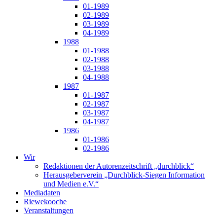
01-1989
02-1989
03-1989
04-1989
1988
01-1988
02-1988
03-1988
04-1988
1987
01-1987
02-1987
03-1987
04-1987
1986
01-1986
02-1986
Wir
Redaktionen der Autorenzeitschrift „durchblick“
Herausgeberverein „Durchblick-Siegen Information
und Medien e.V.“
Mediadaten
Riewekooche
Veranstaltungen