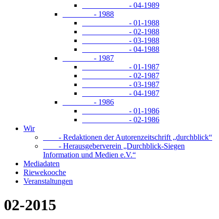
- 04-1989
- 1988
- 01-1988
- 02-1988
- 03-1988
- 04-1988
- 1987
- 01-1987
- 02-1987
- 03-1987
- 04-1987
- 1986
- 01-1986
- 02-1986
Wir
- Redaktionen der Autorenzeitschrift „durchblick“
- Herausgeberverein „Durchblick-Siegen
Information und Medien e.V.“
Mediadaten
Riewekooche
Veranstaltungen
02-2015