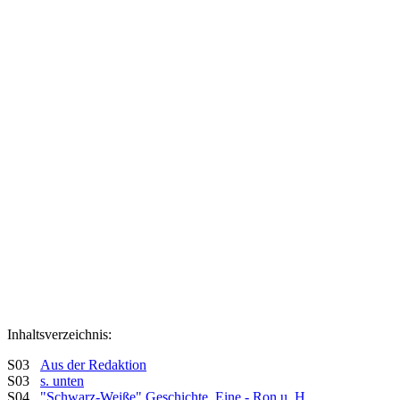
Inhaltsverzeichnis:
S03
Aus der Redaktion
S03
s. unten
S04
"Schwarz-Weiße" Geschichte, Eine - Ron u. H.