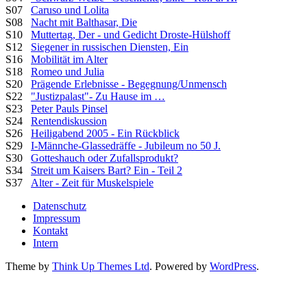
S07
Caruso und Lolita
S08
Nacht mit Balthasar, Die
S10
Muttertag, Der - und Gedicht Droste-Hülshoff
S12
Siegener in russischen Diensten, Ein
S16
Mobilität im Alter
S18
Romeo und Julia
S20
Prägende Erlebnisse - Begegnung/Unmensch
S22
"Justizpalast"- Zu Hause im …
S23
Peter Pauls Pinsel
S24
Rentendiskussion
S26
Heiligabend 2005 - Ein Rückblick
S29
I-Männche-Glassedräffe - Jubileum no 50 J.
S30
Gotteshauch oder Zufallsprodukt?
S34
Streit um Kaisers Bart? Ein - Teil 2
S37
Alter - Zeit für Muskelspiele
Datenschutz
Impressum
Kontakt
Intern
Theme by
Think Up Themes Ltd
. Powered by
WordPress
.