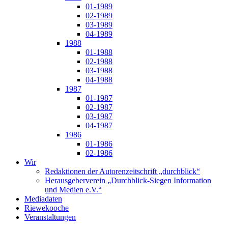
01-1989
02-1989
03-1989
04-1989
1988
01-1988
02-1988
03-1988
04-1988
1987
01-1987
02-1987
03-1987
04-1987
1986
01-1986
02-1986
Wir
Redaktionen der Autorenzeitschrift „durchblick“
Herausgeberverein „Durchblick-Siegen Information
und Medien e.V.“
Mediadaten
Riewekooche
Veranstaltungen