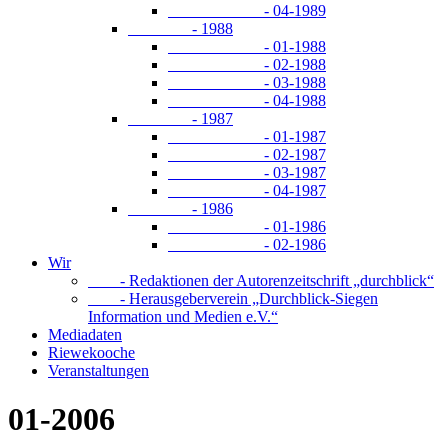
- 04-1989
- 1988
- 01-1988
- 02-1988
- 03-1988
- 04-1988
- 1987
- 01-1987
- 02-1987
- 03-1987
- 04-1987
- 1986
- 01-1986
- 02-1986
Wir
- Redaktionen der Autorenzeitschrift „durchblick“
- Herausgeberverein „Durchblick-Siegen
Information und Medien e.V.“
Mediadaten
Riewekooche
Veranstaltungen
01-2006