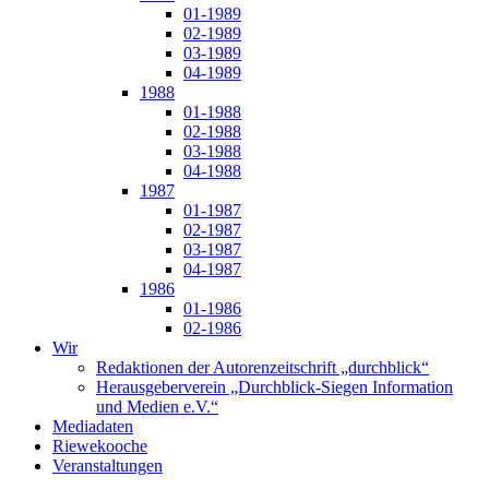
01-1989
02-1989
03-1989
04-1989
1988
01-1988
02-1988
03-1988
04-1988
1987
01-1987
02-1987
03-1987
04-1987
1986
01-1986
02-1986
Wir
Redaktionen der Autorenzeitschrift „durchblick“
Herausgeberverein „Durchblick-Siegen Information
und Medien e.V.“
Mediadaten
Riewekooche
Veranstaltungen