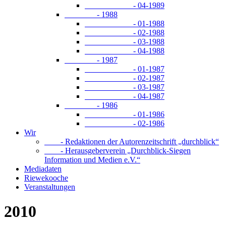
- 04-1989
- 1988
- 01-1988
- 02-1988
- 03-1988
- 04-1988
- 1987
- 01-1987
- 02-1987
- 03-1987
- 04-1987
- 1986
- 01-1986
- 02-1986
Wir
- Redaktionen der Autorenzeitschrift „durchblick“
- Herausgeberverein „Durchblick-Siegen
Information und Medien e.V.“
Mediadaten
Riewekooche
Veranstaltungen
2010