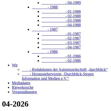
- 04-1989
- 1988
- 01-1988
- 02-1988
- 03-1988
- 04-1988
- 1987
- 01-1987
- 02-1987
- 03-1987
- 04-1987
- 1986
- 01-1986
- 02-1986
Wir
- Redaktionen der Autorenzeitschrift „durchblick“
- Herausgeberverein „Durchblick-Siegen
Information und Medien e.V.“
Mediadaten
Riewekooche
Veranstaltungen
04-2026