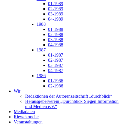
01-1989
02-1989
03-1989
04-1989
1988
01-1988
02-1988
03-1988
04-1988
1987
01-1987
02-1987
03-1987
04-1987
1986
01-1986
02-1986
Wir
Redaktionen der Autorenzeitschrift „durchblick“
Herausgeberverein „Durchblick-Siegen Information
und Medien e.V.“
Mediadaten
Riewekooche
Veranstaltungen