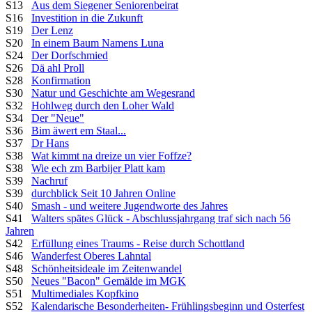
S13
Aus dem Siegener Seniorenbeirat
S16
Investition in die Zukunft
S19
Der Lenz
S20
In einem Baum Namens Luna
S24
Der Dorfschmied
S26
Dä ahl Proll
S28
Konfirmation
S30
Natur und Geschichte am Wegesrand
S32
Hohlweg durch den Loher Wald
S34
Der "Neue"
S36
Bim äwert em Staal...
S37
Dr Hans
S38
Wat kimmt na dreize un vier Foffze?
S38
Wie ech zm Barbijer Platt kam
S39
Nachruf
S39
durchblick Seit 10 Jahren Online
S40
Smash - und weitere Jugendworte des Jahres
S41
Walters spätes Glück - Abschlussjahrgang traf sich nach 56
Jahren
S42
Erfüllung eines Traums - Reise durch Schottland
S46
Wanderfest Oberes Lahntal
S48
Schönheitsideale im Zeitenwandel
S50
Neues "Bacon" Gemälde im MGK
S51
Multimediales Kopfkino
S52
Kalendarische Besonderheiten- Frühlingsbeginn und Osterfest