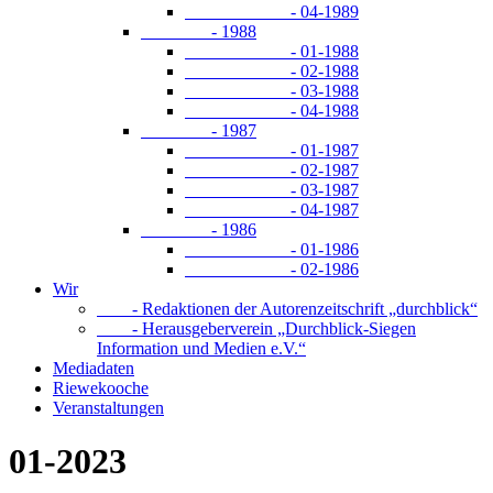
- 04-1989
- 1988
- 01-1988
- 02-1988
- 03-1988
- 04-1988
- 1987
- 01-1987
- 02-1987
- 03-1987
- 04-1987
- 1986
- 01-1986
- 02-1986
Wir
- Redaktionen der Autorenzeitschrift „durchblick“
- Herausgeberverein „Durchblick-Siegen
Information und Medien e.V.“
Mediadaten
Riewekooche
Veranstaltungen
01-2023