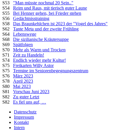
S53
"Man müsste nochmal 20 Sein.."
S54
Reim und Raus, mit tierisch guter Laune
S55
Bei Henner gehen, bei Frieder stehen
S56
Gedächtnisstraining
S58
Das Braunkehlchen ist 2023 der "Vogel des Jahres"
S62
Tante Meta und der zweite Frühling
S64
Lebenswege
S68
Die sizilianische Kräutersuppe
S69
Spätfolgen
S70
Mehr als Warm und Trocken
S71
Zeit zu Handeln!
S74
Endlich wieder mehr Kultur!
S75
Freikarten Willy Astor
S75
Termine im Seniorenbegegnungszentrum
S76
März 2023
S78
April 2023
S80
Mai 2023
S81
Vorschau Juni 2023
S82
Zu guter Letzt
S82
Es fiel uns auf, …
Datenschutz
Impressum
Kontakt
Intern