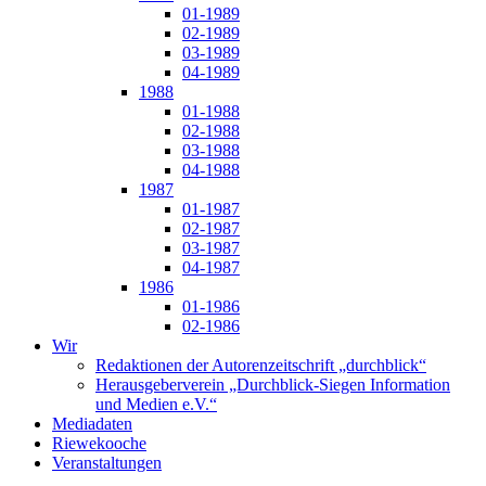
01-1989
02-1989
03-1989
04-1989
1988
01-1988
02-1988
03-1988
04-1988
1987
01-1987
02-1987
03-1987
04-1987
1986
01-1986
02-1986
Wir
Redaktionen der Autorenzeitschrift „durchblick“
Herausgeberverein „Durchblick-Siegen Information
und Medien e.V.“
Mediadaten
Riewekooche
Veranstaltungen