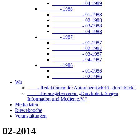
- 04-1989
- 1988
- 01-1988
- 02-1988
- 03-1988
- 04-1988
- 1987
- 01-1987
- 02-1987
- 03-1987
- 04-1987
- 1986
- 01-1986
- 02-1986
Wir
- Redaktionen der Autorenzeitschrift „durchblick“
- Herausgeberverein „Durchblick-Siegen
Information und Medien e.V.“
Mediadaten
Riewekooche
Veranstaltungen
02-2014