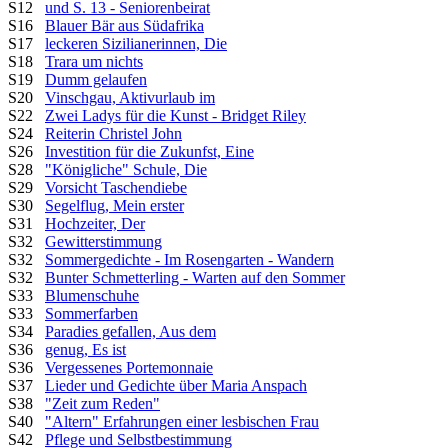
S12
und S. 13 - Seniorenbeirat
S16
Blauer Bär aus Südafrika
S17
leckeren Sizilianerinnen, Die
S18
Trara um nichts
S19
Dumm gelaufen
S20
Vinschgau, Aktivurlaub im
S22
Zwei Ladys für die Kunst - Bridget Riley
S24
Reiterin Christel John
S26
Investition für die Zukunfst, Eine
S28
"Königliche" Schule, Die
S29
Vorsicht Taschendiebe
S30
Segelflug, Mein erster
S31
Hochzeiter, Der
S32
Gewitterstimmung
S32
Sommergedichte - Im Rosengarten - Wandern
S32
Bunter Schmetterling - Warten auf den Sommer
S33
Blumenschuhe
S33
Sommerfarben
S34
Paradies gefallen, Aus dem
S36
genug, Es ist
S36
Vergessenes Portemonnaie
S37
Lieder und Gedichte über Maria Anspach
S38
"Zeit zum Reden"
S40
"Altern" Erfahrungen einer lesbischen Frau
S42
Pflege und Selbstbestimmung