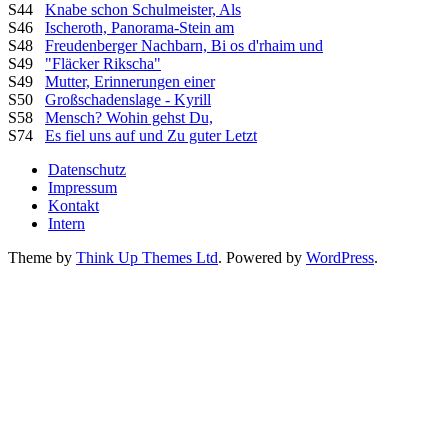
S44
Knabe schon Schulmeister, Als
S46
Ischeroth, Panorama-Stein am
S48
Freudenberger Nachbarn, Bi os d'rhaim und
S49
"Fläcker Rikscha"
S49
Mutter, Erinnerungen einer
S50
Großschadenslage - Kyrill
S58
Mensch? Wohin gehst Du,
S74
Es fiel uns auf und Zu guter Letzt
Datenschutz
Impressum
Kontakt
Intern
Theme by
Think Up Themes Ltd
. Powered by
WordPress
.