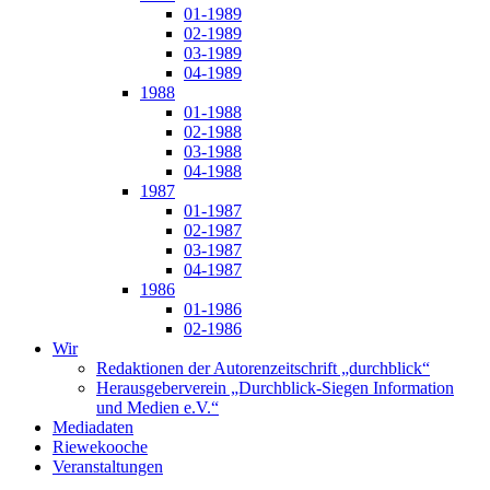
01-1989
02-1989
03-1989
04-1989
1988
01-1988
02-1988
03-1988
04-1988
1987
01-1987
02-1987
03-1987
04-1987
1986
01-1986
02-1986
Wir
Redaktionen der Autorenzeitschrift „durchblick“
Herausgeberverein „Durchblick-Siegen Information
und Medien e.V.“
Mediadaten
Riewekooche
Veranstaltungen