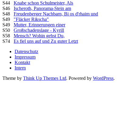
S44
Knabe schon Schulmeister, Als
S46
Ischeroth, Panorama-Stein am
S48
Freudenberger Nachbarn, Bi os d'rhaim und
S49
"Fläcker Rikscha"
S49
Mutter, Erinnerungen einer
S50
Großschadenslage - Kyrill
S58
Mensch? Wohin gehst Du,
S74
Es fiel uns auf und Zu guter Letzt
Datenschutz
Impressum
Kontakt
Intern
Theme by
Think Up Themes Ltd
. Powered by
WordPress
.