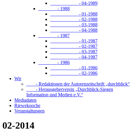
- 04-1989
- 1988
- 01-1988
- 02-1988
- 03-1988
- 04-1988
- 1987
- 01-1987
- 02-1987
- 03-1987
- 04-1987
- 1986
- 01-1986
- 02-1986
Wir
- Redaktionen der Autorenzeitschrift „durchblick“
- Herausgeberverein „Durchblick-Siegen
Information und Medien e.V.“
Mediadaten
Riewekooche
Veranstaltungen
02-2014