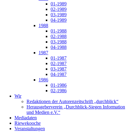
01-1989
02-1989
03-1989
04-1989
1988
01-1988
02-1988
03-1988
04-1988
1987
01-1987
02-1987
03-1987
04-1987
1986
01-1986
02-1986
Wir
Redaktionen der Autorenzeitschrift „durchblick“
Herausgeberverein „Durchblick-Siegen Information
und Medien e.V.“
Mediadaten
Riewekooche
Veranstaltungen