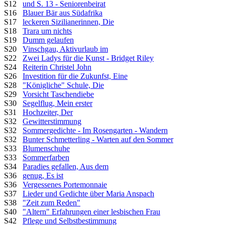
S12
und S. 13 - Seniorenbeirat
S16
Blauer Bär aus Südafrika
S17
leckeren Sizilianerinnen, Die
S18
Trara um nichts
S19
Dumm gelaufen
S20
Vinschgau, Aktivurlaub im
S22
Zwei Ladys für die Kunst - Bridget Riley
S24
Reiterin Christel John
S26
Investition für die Zukunfst, Eine
S28
"Königliche" Schule, Die
S29
Vorsicht Taschendiebe
S30
Segelflug, Mein erster
S31
Hochzeiter, Der
S32
Gewitterstimmung
S32
Sommergedichte - Im Rosengarten - Wandern
S32
Bunter Schmetterling - Warten auf den Sommer
S33
Blumenschuhe
S33
Sommerfarben
S34
Paradies gefallen, Aus dem
S36
genug, Es ist
S36
Vergessenes Portemonnaie
S37
Lieder und Gedichte über Maria Anspach
S38
"Zeit zum Reden"
S40
"Altern" Erfahrungen einer lesbischen Frau
S42
Pflege und Selbstbestimmung