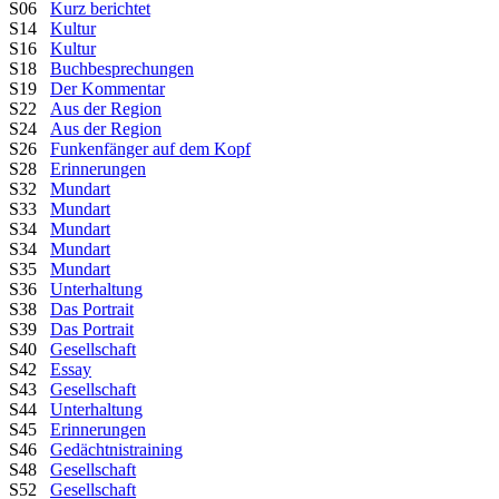
S06
Kurz berichtet
S14
Kultur
S16
Kultur
S18
Buchbesprechungen
S19
Der Kommentar
S22
Aus der Region
S24
Aus der Region
S26
Funkenfänger auf dem Kopf
S28
Erinnerungen
S32
Mundart
S33
Mundart
S34
Mundart
S34
Mundart
S35
Mundart
S36
Unterhaltung
S38
Das Portrait
S39
Das Portrait
S40
Gesellschaft
S42
Essay
S43
Gesellschaft
S44
Unterhaltung
S45
Erinnerungen
S46
Gedächtnistraining
S48
Gesellschaft
S52
Gesellschaft