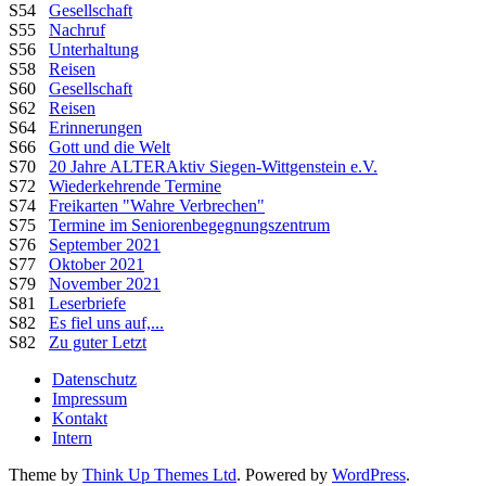
S54
Gesellschaft
S55
Nachruf
S56
Unterhaltung
S58
Reisen
S60
Gesellschaft
S62
Reisen
S64
Erinnerungen
S66
Gott und die Welt
S70
20 Jahre ALTERAktiv Siegen-Wittgenstein e.V.
S72
Wiederkehrende Termine
S74
Freikarten "Wahre Verbrechen"
S75
Termine im Seniorenbegegnungszentrum
S76
September 2021
S77
Oktober 2021
S79
November 2021
S81
Leserbriefe
S82
Es fiel uns auf,...
S82
Zu guter Letzt
Datenschutz
Impressum
Kontakt
Intern
Theme by
Think Up Themes Ltd
. Powered by
WordPress
.