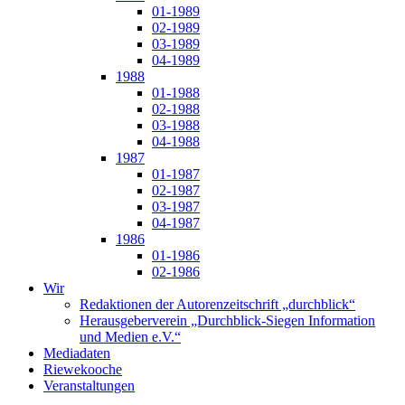
01-1989
02-1989
03-1989
04-1989
1988
01-1988
02-1988
03-1988
04-1988
1987
01-1987
02-1987
03-1987
04-1987
1986
01-1986
02-1986
Wir
Redaktionen der Autorenzeitschrift „durchblick“
Herausgeberverein „Durchblick-Siegen Information
und Medien e.V.“
Mediadaten
Riewekooche
Veranstaltungen