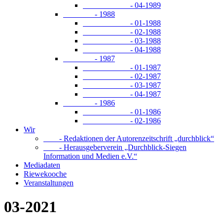
- 04-1989
- 1988
- 01-1988
- 02-1988
- 03-1988
- 04-1988
- 1987
- 01-1987
- 02-1987
- 03-1987
- 04-1987
- 1986
- 01-1986
- 02-1986
Wir
- Redaktionen der Autorenzeitschrift „durchblick“
- Herausgeberverein „Durchblick-Siegen
Information und Medien e.V.“
Mediadaten
Riewekooche
Veranstaltungen
03-2021