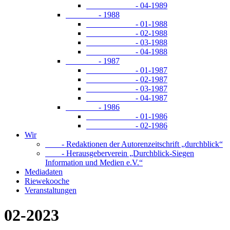
- 04-1989
- 1988
- 01-1988
- 02-1988
- 03-1988
- 04-1988
- 1987
- 01-1987
- 02-1987
- 03-1987
- 04-1987
- 1986
- 01-1986
- 02-1986
Wir
- Redaktionen der Autorenzeitschrift „durchblick“
- Herausgeberverein „Durchblick-Siegen
Information und Medien e.V.“
Mediadaten
Riewekooche
Veranstaltungen
02-2023