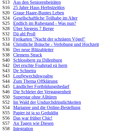
S13
Aus den Seniorenbeiräten
S16
25 Jahre Haus Herbstzeitlos
S20
Graue Haare-Buntes Leben
S24
Gesellschaftliche Teilhabe im Alter
S25
Endlich im Ruhestand - Was nun?
S28
Über Siegens 7 Berge
S32
Dä ahl Proll
S33
Freikarten "Nacht der schrägen Vögel"
S34
Christliche Bräuche - Verlobung und Hochzeit
S36
Der neue Blitzableiter
S38
Clemens Strack
S40
Schlossberg zu Dillenburg
S42
Det erschte Foahrrad eä Isern
S43
De Schneira
S43
Loufjewechdswoahw
S44
Zum Thema Offklärung
S45
Ländlicher Fortbildungsbedarf
S46
Die Schleier der Vergangenheit
S50
Superstar ohne Alltüren
S52
Im Wald der Undurchdringlichkeiten
S54
Marianne und die Online-Bestellung
S55
Papier ist ja so Geduldig
S56
Das war früher Chic!
S57
An Tagen wie Diesen
S58
Integration