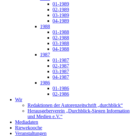
01-1989
02-1989
03-1989
04-1989
1988
01-1988
02-1988
03-1988
04-1988
1987
01-1987
02-1987
03-1987
04-1987
1986
01-1986
02-1986
Wir
Redaktionen der Autorenzeitschrift „durchblick“
Herausgeberverein „Durchblick-Siegen Information
und Medien e.V.“
Mediadaten
Riewekooche
Veranstaltungen