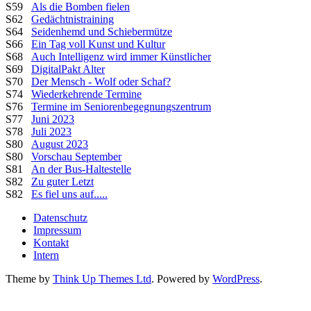
S59
Als die Bomben fielen
S62
Gedächtnistraining
S64
Seidenhemd und Schiebermütze
S66
Ein Tag voll Kunst und Kultur
S68
Auch Intelligenz wird immer Künstlicher
S69
DigitalPakt Alter
S70
Der Mensch - Wolf oder Schaf?
S74
Wiederkehrende Termine
S76
Termine im Seniorenbegegnungszentrum
S77
Juni 2023
S78
Juli 2023
S80
August 2023
S80
Vorschau September
S81
An der Bus-Haltestelle
S82
Zu guter Letzt
S82
Es fiel uns auf.....
Datenschutz
Impressum
Kontakt
Intern
Theme by
Think Up Themes Ltd
. Powered by
WordPress
.