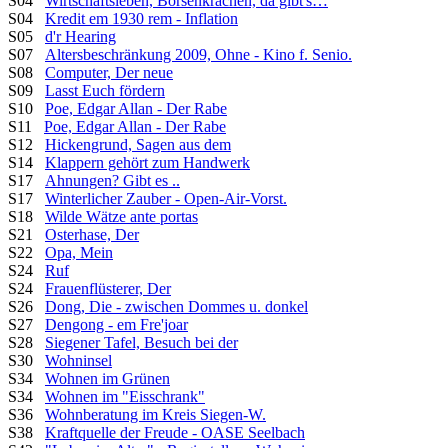
S04
Wirtschaftsleben, Börsenkrachen, da gibt's…
S04
Kredit em 1930 rem - Inflation
S05
d'r Hearing
S07
Altersbeschränkung 2009, Ohne - Kino f. Senio.
S08
Computer, Der neue
S09
Lasst Euch fördern
S10
Poe, Edgar Allan - Der Rabe
S11
Poe, Edgar Allan - Der Rabe
S12
Hickengrund, Sagen aus dem
S14
Klappern gehört zum Handwerk
S17
Ahnungen? Gibt es ..
S17
Winterlicher Zauber - Open-Air-Vorst.
S18
Wilde Wätze ante portas
S21
Osterhase, Der
S22
Opa, Mein
S24
Ruf
S24
Frauenflüsterer, Der
S26
Dong, Die - zwischen Dommes u. donkel
S27
Dengong - em Fre'joar
S28
Siegener Tafel, Besuch bei der
S30
Wohninsel
S34
Wohnen im Grünen
S34
Wohnen im "Eisschrank"
S36
Wohnberatung im Kreis Siegen-W.
S38
Kraftquelle der Freude - OASE Seelbach