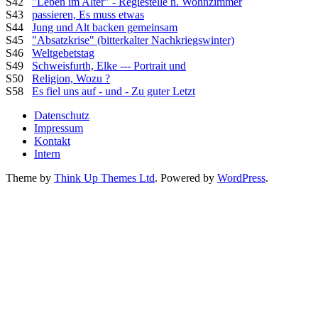
S42
"Leben im Alter" - Regiestelle n. Wohnzimmer
S43
passieren, Es muss etwas
S44
Jung und Alt backen gemeinsam
S45
"Absatzkrise" (bitterkalter Nachkriegswinter)
S46
Weltgebetstag
S49
Schweisfurth, Elke --- Portrait und
S50
Religion, Wozu ?
S58
Es fiel uns auf - und - Zu guter Letzt
Datenschutz
Impressum
Kontakt
Intern
Theme by
Think Up Themes Ltd
. Powered by
WordPress
.