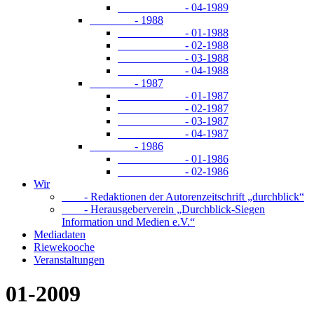
- 04-1989
- 1988
- 01-1988
- 02-1988
- 03-1988
- 04-1988
- 1987
- 01-1987
- 02-1987
- 03-1987
- 04-1987
- 1986
- 01-1986
- 02-1986
Wir
- Redaktionen der Autorenzeitschrift „durchblick“
- Herausgeberverein „Durchblick-Siegen
Information und Medien e.V.“
Mediadaten
Riewekooche
Veranstaltungen
01-2009