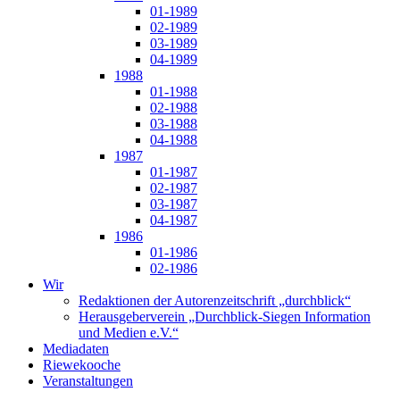
01-1989
02-1989
03-1989
04-1989
1988
01-1988
02-1988
03-1988
04-1988
1987
01-1987
02-1987
03-1987
04-1987
1986
01-1986
02-1986
Wir
Redaktionen der Autorenzeitschrift „durchblick“
Herausgeberverein „Durchblick-Siegen Information
und Medien e.V.“
Mediadaten
Riewekooche
Veranstaltungen