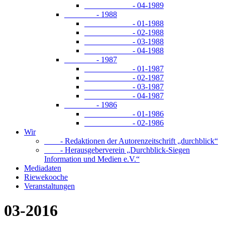
- 04-1989
- 1988
- 01-1988
- 02-1988
- 03-1988
- 04-1988
- 1987
- 01-1987
- 02-1987
- 03-1987
- 04-1987
- 1986
- 01-1986
- 02-1986
Wir
- Redaktionen der Autorenzeitschrift „durchblick“
- Herausgeberverein „Durchblick-Siegen
Information und Medien e.V.“
Mediadaten
Riewekooche
Veranstaltungen
03-2016