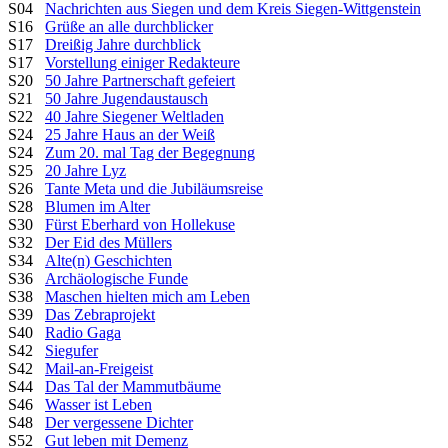
S04
Nachrichten aus Siegen und dem Kreis Siegen-Wittgenstein
S16
Grüße an alle durchblicker
S17
Dreißig Jahre durchblick
S17
Vorstellung einiger Redakteure
S20
50 Jahre Partnerschaft gefeiert
S21
50 Jahre Jugendaustausch
S22
40 Jahre Siegener Weltladen
S24
25 Jahre Haus an der Weiß
S24
Zum 20. mal Tag der Begegnung
S25
20 Jahre Lyz
S26
Tante Meta und die Jubiläumsreise
S28
Blumen im Alter
S30
Fürst Eberhard von Hollekuse
S32
Der Eid des Müllers
S34
Alte(n) Geschichten
S36
Archäologische Funde
S38
Maschen hielten mich am Leben
S39
Das Zebraprojekt
S40
Radio Gaga
S42
Siegufer
S42
Mail-an-Freigeist
S44
Das Tal der Mammutbäume
S46
Wasser ist Leben
S48
Der vergessene Dichter
S52
Gut leben mit Demenz