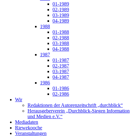
01-1989
02-1989
03-1989
04-1989
1988
01-1988
02-1988
03-1988
04-1988
1987
01-1987
02-1987
03-1987
04-1987
1986
01-1986
02-1986
Wir
Redaktionen der Autorenzeitschrift „durchblick“
Herausgeberverein „Durchblick-Siegen Information
und Medien e.V.“
Mediadaten
Riewekooche
Veranstaltungen