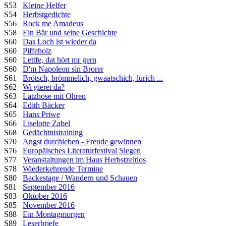
S53
Kleine Helfer
S54
Herbstgedichte
S56
Rock me Amadeus
S58
Ein Bär und seine Geschichte
S60
Das Loch ist wieder da
S60
Piffeholz
S60
Lettfe, dat hört mr gern
S60
D'm Napoleon sin Brorer
S61
Brötsch, brömmelich, gwaatschich, lurich ...
S62
Wi gieret da?
S63
Latzhose mit Ohren
S64
Edith Bäcker
S65
Hans Priwe
S66
Liselotte Zabel
S68
Gedächtnistraining
S70
Angst durchleben - Freude gewinnen
S76
Europäisches Literaturfestival Siegen
S77
Veranstaltungen im Haus Herbstzeitlos
S78
Wiederkehrende Termine
S80
Backestage / Wandern und Schauen
S81
September 2016
S83
Oktober 2016
S85
November 2016
S88
Ein Montagmorgen
S89
Leserbriefe