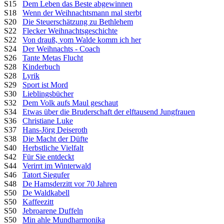
S15
Dem Leben das Beste abgewinnen
S18
Wenn der Weihnachtsmann mal sterbt
S20
Die Steuerschätzung zu Bethlehem
S22
Flecker Weihnachtsgeschichte
S22
Von drauß, vom Walde komm ich her
S24
Der Weihnachts - Coach
S26
Tante Metas Flucht
S28
Kinderbuch
S28
Lyrik
S29
Sport ist Mord
S30
Lieblingsbücher
S32
Dem Volk aufs Maul geschaut
S34
Etwas über die Bruderschaft der elftausend Jungfrauen
S36
Christiane Luke
S37
Hans-Jörg Deiseroth
S38
Die Macht der Düfte
S40
Herbstliche Vielfalt
S42
Für Sie entdeckt
S44
Verirrt im Winterwald
S46
Tatort Siegufer
S48
De Hamsderzitt vor 70 Jahren
S50
De Waldkabell
S50
Kaffeezitt
S50
Jebroarene Duffeln
S50
Min ahle Mundharmonika