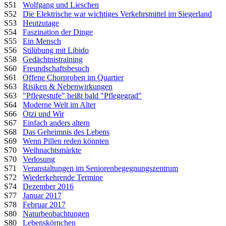
S51
Wolfgang und Lieschen
S52
Die Elektrische war wichtiges Verkehrsmittel im Siegerland
S53
Heutzutage
S54
Faszination der Dinge
S55
Ein Mensch
S56
Stilübung mit Libido
S58
Gedächtnistraining
S60
Freundschaftsbesuch
S61
Offene Chorproben im Quartier
S63
Risiken & Nebenwirkungen
S63
"Pflegestufe" heißt bald "Pflegegrad"
S64
Moderne Welt im Alter
S66
Ötzi und Wir
S67
Einfach anders altern
S68
Das Geheimnis des Lebens
S69
Wenn Pillen reden könnten
S70
Weihnachtsmärkte
S70
Verlosung
S71
Veranstaltungen im Seniorenbegegnungszentrum
S72
Wiederkehrende Termine
S74
Dezember 2016
S77
Januar 2017
S78
Februar 2017
S80
Naturbeobachtungen
S80
Lebenskörnchen