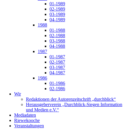
01-1989
02-1989
03-1989
04-1989
1988
01-1988
02-1988
03-1988
04-1988
1987
01-1987
02-1987
03-1987
04-1987
1986
01-1986
02-1986
Wir
Redaktionen der Autorenzeitschrift „durchblick“
Herausgeberverein „Durchblick-Siegen Information
und Medien e.V.“
Mediadaten
Riewekooche
Veranstaltungen