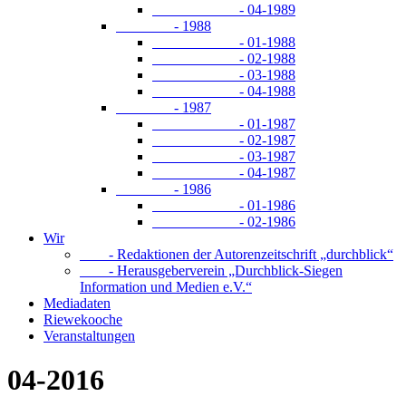
- 04-1989
- 1988
- 01-1988
- 02-1988
- 03-1988
- 04-1988
- 1987
- 01-1987
- 02-1987
- 03-1987
- 04-1987
- 1986
- 01-1986
- 02-1986
Wir
- Redaktionen der Autorenzeitschrift „durchblick“
- Herausgeberverein „Durchblick-Siegen
Information und Medien e.V.“
Mediadaten
Riewekooche
Veranstaltungen
04-2016