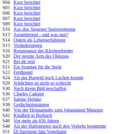
S04
Kurz berichtet
S05
Kurz berichtet
S06
Kurz berichtet
S07
Kurz berichtet
S09
Kurz berichtet
S10
Aus den Siegener Seniorenbeirat
S13
Ausgebremst - und was nun?
S14
Ostern als Lebenserfahrung
S15
Veränderungen
S16
Renaissance der Kirchenfenster
S20
Der neunte Arm des Oktopus
S21
Bei dir sein
S21
Ein Sonntag für die Seele
S22
Ferdinand
S24
Als das Bargeld noch Lachen konnte
S29
Schlichten ist nicht so schlecht
S30
Nach ihrem Bild geschaffen
S36
Charles Cattoire
S37
Sabine Heinke
S38
Gedächtnistraining
S40
Von der Heimatstube zum Johannland Museum
S42
Kindheit in Burbach
S46
Vor mehr als 650 Jahren
S48
Als der Hafenmotor noch den Verkehr bestimmte
S51
Di Saujonge fam Vogelsang