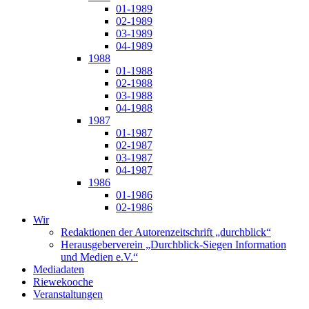
01-1989
02-1989
03-1989
04-1989
1988
01-1988
02-1988
03-1988
04-1988
1987
01-1987
02-1987
03-1987
04-1987
1986
01-1986
02-1986
Wir
Redaktionen der Autorenzeitschrift „durchblick“
Herausgeberverein „Durchblick-Siegen Information
und Medien e.V.“
Mediadaten
Riewekooche
Veranstaltungen