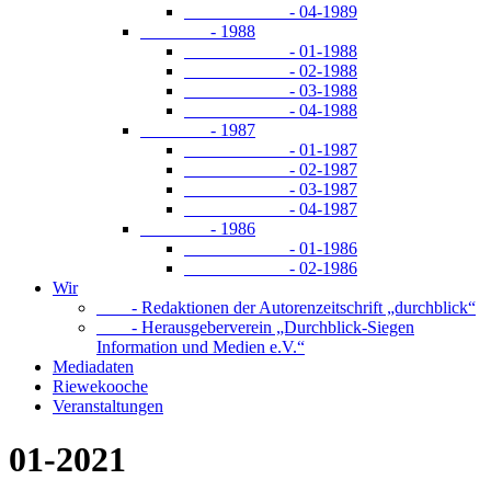
- 04-1989
- 1988
- 01-1988
- 02-1988
- 03-1988
- 04-1988
- 1987
- 01-1987
- 02-1987
- 03-1987
- 04-1987
- 1986
- 01-1986
- 02-1986
Wir
- Redaktionen der Autorenzeitschrift „durchblick“
- Herausgeberverein „Durchblick-Siegen
Information und Medien e.V.“
Mediadaten
Riewekooche
Veranstaltungen
01-2021