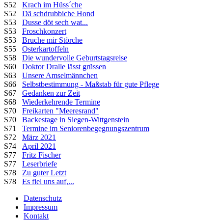
S52
Krach im Hüss´che
S52
Dä schdrubbiche Hond
S53
Dusse döt sech wat...
S53
Froschkonzert
S53
Bruche mir Störche
S55
Osterkartoffeln
S58
Die wundervolle Geburtstagsreise
S60
Doktor Dralle lässt grüssen
S63
Unsere Amselmännchen
S66
Selbstbestimmung - Maßstab für gute Pflege
S67
Gedanken zur Zeit
S68
Wiederkehrende Termine
S70
Freikarten "Meeresrand"
S70
Backestage in Siegen-Wittgenstein
S71
Termine im Seniorenbegegnungszentrum
S72
März 2021
S74
April 2021
S77
Fritz Fischer
S77
Leserbriefe
S78
Zu guter Letzt
S78
Es fiel uns auf,...
Datenschutz
Impressum
Kontakt