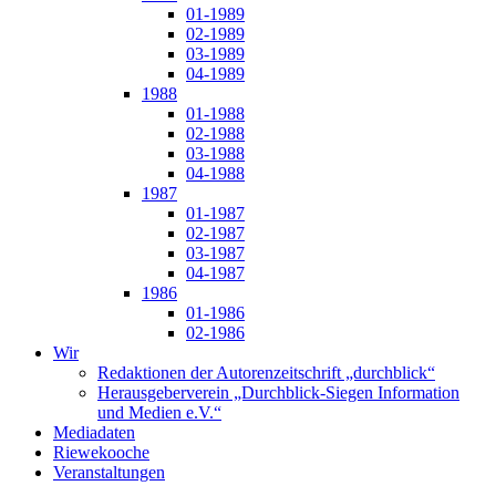
01-1989
02-1989
03-1989
04-1989
1988
01-1988
02-1988
03-1988
04-1988
1987
01-1987
02-1987
03-1987
04-1987
1986
01-1986
02-1986
Wir
Redaktionen der Autorenzeitschrift „durchblick“
Herausgeberverein „Durchblick-Siegen Information
und Medien e.V.“
Mediadaten
Riewekooche
Veranstaltungen