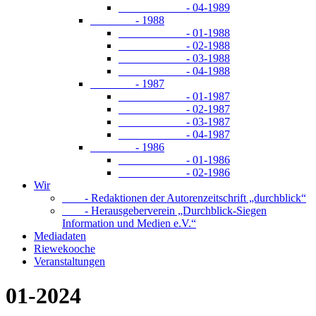
- 04-1989
- 1988
- 01-1988
- 02-1988
- 03-1988
- 04-1988
- 1987
- 01-1987
- 02-1987
- 03-1987
- 04-1987
- 1986
- 01-1986
- 02-1986
Wir
- Redaktionen der Autorenzeitschrift „durchblick“
- Herausgeberverein „Durchblick-Siegen
Information und Medien e.V.“
Mediadaten
Riewekooche
Veranstaltungen
01-2024