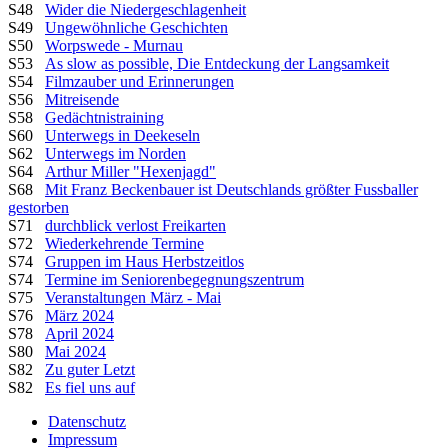
S48
Wider die Niedergeschlagenheit
S49
Ungewöhnliche Geschichten
S50
Worpswede - Murnau
S53
As slow as possible, Die Entdeckung der Langsamkeit
S54
Filmzauber und Erinnerungen
S56
Mitreisende
S58
Gedächtnistraining
S60
Unterwegs in Deekeseln
S62
Unterwegs im Norden
S64
Arthur Miller "Hexenjagd"
S68
Mit Franz Beckenbauer ist Deutschlands größter Fussballer
gestorben
S71
durchblick verlost Freikarten
S72
Wiederkehrende Termine
S74
Gruppen im Haus Herbstzeitlos
S74
Termine im Seniorenbegegnungszentrum
S75
Veranstaltungen März - Mai
S76
März 2024
S78
April 2024
S80
Mai 2024
S82
Zu guter Letzt
S82
Es fiel uns auf
Datenschutz
Impressum