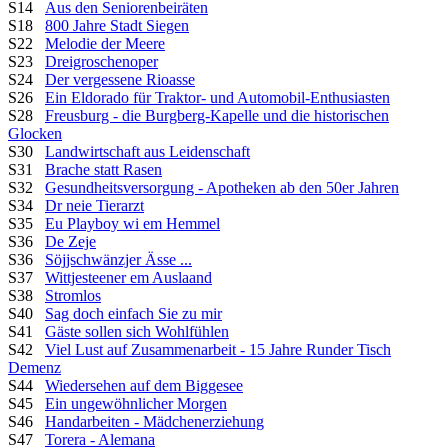
S14
Aus den Seniorenbeiräten
S18
800 Jahre Stadt Siegen
S22
Melodie der Meere
S23
Dreigroschenoper
S24
Der vergessene Rioasse
S26
Ein Eldorado für Traktor- und Automobil-Enthusiasten
S28
Freusburg - die Burgberg-Kapelle und die historischen
Glocken
S30
Landwirtschaft aus Leidenschaft
S31
Brache statt Rasen
S32
Gesundheitsversorgung - Apotheken ab den 50er Jahren
S34
Dr neie Tierarzt
S35
Eu Playboy wi em Hemmel
S36
De Zeje
S36
Söjjschwänzjer Ässe ...
S37
Wittjesteener em Auslaand
S38
Stromlos
S40
Sag doch einfach Sie zu mir
S41
Gäste sollen sich Wohlfühlen
S42
Viel Lust auf Zusammenarbeit - 15 Jahre Runder Tisch
Demenz
S44
Wiedersehen auf dem Biggesee
S45
Ein ungewöhnlicher Morgen
S46
Handarbeiten - Mädchenerziehung
S47
Torera - Alemana