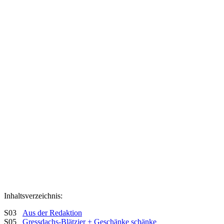
Inhaltsverzeichnis:
S03
Aus der Redaktion
S05
Gressdachs-Blätzjer + Geschänke schänke