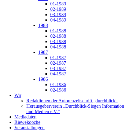
01-1989
02-1989
03-1989
04-1989
1988
01-1988
02-1988
03-1988
04-1988
1987
01-1987
02-1987
03-1987
04-1987
1986
01-1986
02-1986
Wir
Redaktionen der Autorenzeitschrift „durchblick“
Herausgeberverein „Durchblick-Siegen Information
und Medien e.V.“
Mediadaten
Riewekooche
Veranstaltungen