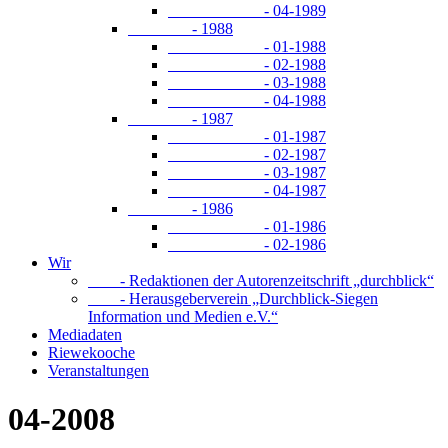
- 04-1989
- 1988
- 01-1988
- 02-1988
- 03-1988
- 04-1988
- 1987
- 01-1987
- 02-1987
- 03-1987
- 04-1987
- 1986
- 01-1986
- 02-1986
Wir
- Redaktionen der Autorenzeitschrift „durchblick“
- Herausgeberverein „Durchblick-Siegen
Information und Medien e.V.“
Mediadaten
Riewekooche
Veranstaltungen
04-2008