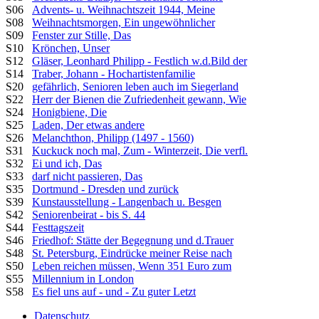
S06
Advents- u. Weihnachtszeit 1944, Meine
S08
Weihnachtsmorgen, Ein ungewöhnlicher
S09
Fenster zur Stille, Das
S10
Krönchen, Unser
S12
Gläser, Leonhard Philipp - Festlich w.d.Bild der
S14
Traber, Johann - Hochartistenfamilie
S20
gefährlich, Senioren leben auch im Siegerland
S22
Herr der Bienen die Zufriedenheit gewann, Wie
S24
Honigbiene, Die
S25
Laden, Der etwas andere
S26
Melanchthon, Philipp (1497 - 1560)
S31
Kuckuck noch mal, Zum - Winterzeit, Die verfl.
S32
Ei und ich, Das
S33
darf nicht passieren, Das
S35
Dortmund - Dresden und zurück
S39
Kunstausstellung - Langenbach u. Besgen
S42
Seniorenbeirat - bis S. 44
S44
Festtagszeit
S46
Friedhof: Stätte der Begegnung und d.Trauer
S48
St. Petersburg, Eindrücke meiner Reise nach
S50
Leben reichen müssen, Wenn 351 Euro zum
S55
Millennium in London
S58
Es fiel uns auf - und - Zu guter Letzt
Datenschutz